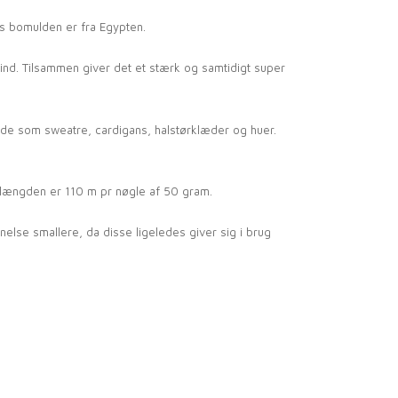
ns bomulden er fra Egypten.
nd. Tilsammen giver det et stærk og samtidigt super
både som sweatre, cardigans, halstørklæder og huer.
elængden er 110 m pr nøgle af 50 gram.
anelse smallere, da disse ligeledes giver sig i brug