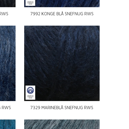
 RWS
7992 KONGE BLÅ SNEFNUG RWS
G RWS
7329 MARINEBLÅ SNEFNUG RWS