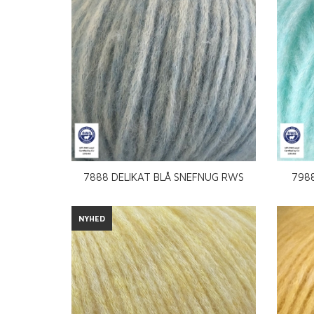
7888 DELIKAT BLÅ SNEFNUG RWS
798
NYHED