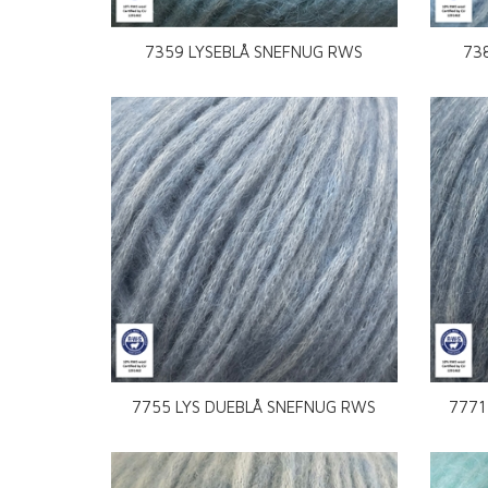
7359 LYSEBLÅ SNEFNUG RWS
73
7755 LYS DUEBLÅ SNEFNUG RWS
7771