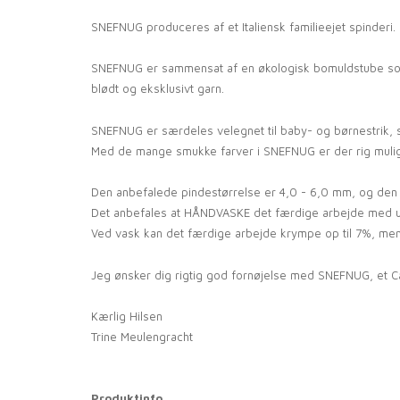
SNEFNUG produceres af et Italiensk familieejet spinderi
SNEFNUG er sammensat af en økologisk bomuldstube som k
blødt og eksklusivt garn.
SNEFNUG er særdeles velegnet til baby- og børnestrik, s
Med de mange smukke farver i SNEFNUG er der rig muligh
Den anbefalede pindestørrelse er 4,0 - 6,0 mm, og den 
Det anbefales at HÅNDVASKE det færdige arbejde med uld
Ved vask kan det færdige arbejde krympe op til 7%, men vi
Jeg ønsker dig rigtig god fornøjelse med SNEFNUG, et C
Kærlig Hilsen
Trine Meulengracht
Produktinfo