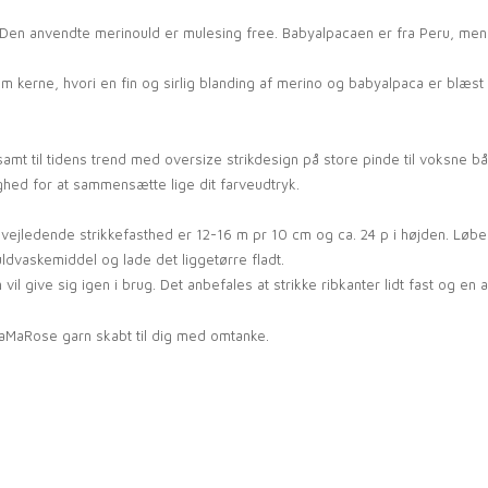
. Den anvendte merinould er mulesing free. Babyalpacaen er fra Peru, me
erne, hvori en fin og sirlig blanding af merino og babyalpaca er blæst i
amt til tidens trend med oversize strikdesign på store pinde til voksne 
ed for at sammensætte lige dit farveudtryk.
vejledende strikkefasthed er 12-16 m pr 10 cm og ca. 24 p i højden. Løb
vaskemiddel og lade det liggetørre fladt.
l give sig igen i brug. Det anbefales at strikke ribkanter lidt fast og en 
aMaRose garn skabt til dig med omtanke.