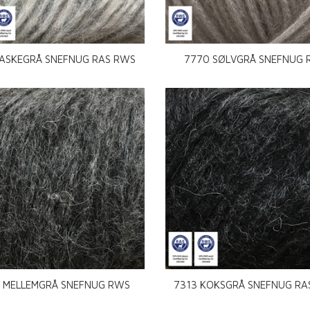
 ASKEGRÅ SNEFNUG RAS RWS
7770 SØLVGRÅ SNEFNUG
2 MELLEMGRÅ SNEFNUG RWS
7313 KOKSGRÅ SNEFNUG RA