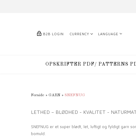
B2B LOGIN
CURRENCY
LANGUAGE
OPSKRIFTER PDF/ PATTERNS P
Forside
»
GARN
»
SNEFNUG
LETHED – BLØDHED - KVALITET - NATURMA
SNEFNUG er et super blødt, let, luftigt og fyldigt garn
bomuld.