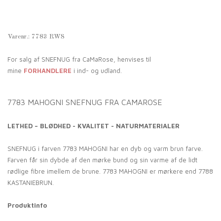
Varenr.:
7783 RWS
For salg af SNEFNUG fra CaMaRose, henvises til
mine
FORHANDLERE
i ind- og udland.
7783 MAHOGNI SNEFNUG FRA CAMAROSE
LETHED – BLØDHED - KVALITET - NATURMATERIALER
SNEFNUG i farven 7783 MAHOGNI har en dyb og varm brun farve.
Farven får sin dybde af den mørke bund og sin varme af de lidt
rødlige fibre imellem de brune. 7783 MAHOGNI er mørkere end 7788
KASTANIEBRUN.
Produktinfo