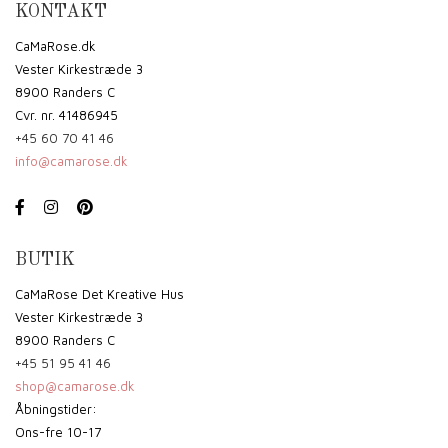
KONTAKT
CaMaRose.dk
Vester Kirkestræde 3
8900 Randers C
Cvr. nr. 41486945
+45 60 70 41 46
info@camarose.dk
BUTIK
CaMaRose Det Kreative Hus
Vester Kirkestræde 3
8900 Randers C
+45 51 95 41 46
shop@camarose.dk
Åbningstider:
Ons-fre 10-17