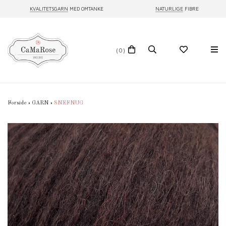
KVALITETSGARN
MED OMTANKE
NATURLIGE
FIBRE
(0)
Forside
»
GARN
»
SNEFNUG