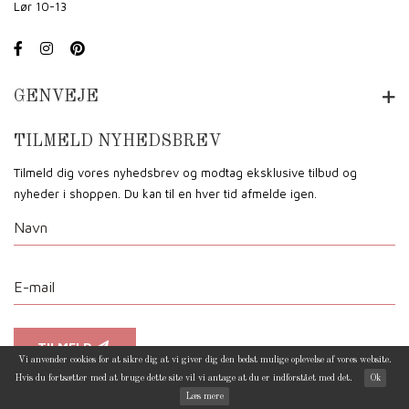
Lør 10-13
GENVEJE
TILMELD NYHEDSBREV
Tilmeld dig vores nyhedsbrev og modtag eksklusive tilbud og
nyheder i shoppen. Du kan til en hver tid afmelde igen.
TILMELD
Vi anvender cookies for at sikre dig at vi giver dig den bedst mulige oplevelse af vores website.
Hvis du fortsætter med at bruge dette site vil vi antage at du er indforstået med det.
Ok
Læs mere