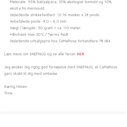
Materiale: 55% babyalpaca, 35% økologisk bomuld og 10%
ekstra fin merinould.
Vejledende strikkefasthed: 12-16 masker x 24 pinde.
Anbefalede pinde: 4,0 – 6,0 mm.
Vægt / længde: 50 gram = ca. 110 meter.
Håndvask max 30°C / Tørres fladt.
Vejledende udsalgspris hos CaMaRose forhandlere 78 dkk.
Læs mere om SNEFNUG og se alle farver
HER
.
Jeg ønsker dig rigtig god fornøjelse med SNEFNUG, et CaMaRose
garn skabt til dig med omtanke.
Kærlig Hilsen
Trine