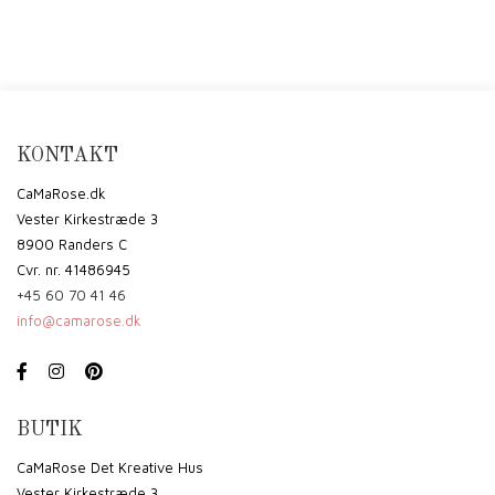
KONTAKT
CaMaRose.dk
Vester Kirkestræde 3
8900 Randers C
Cvr. nr. 41486945
+45 60 70 41 46
info@camarose.dk
BUTIK
CaMaRose Det Kreative Hus
Vester Kirkestræde 3