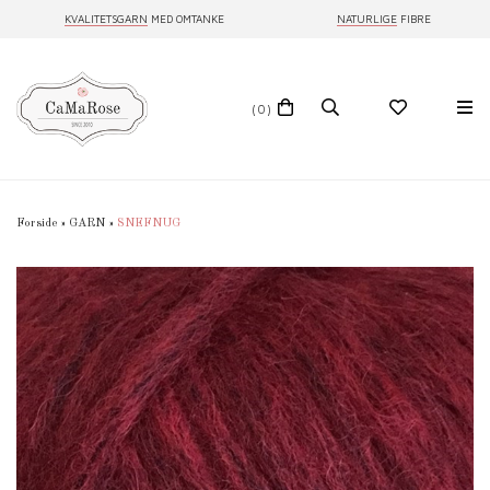
KVALITETSGARN
MED OMTANKE
NATURLIGE
FIBRE
(0)
Forside
»
GARN
»
SNEFNUG