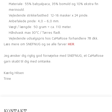
Materiale: 55% babyalpaca, 35% bomuld og 10% ekstra fin
merinould.
Vejledende strikkefasthed: 12-16 masker x 24 pinde.
Anbefalede pinde: 4,0 – 6,0 mm.
Vægt / længde: 50 gram = ca. 110 meter.
Håndvask max 30°C / Tørres fladt.
Vejledende udsalgspris hos CaMaRose forhandlere 78 dkk.
Læs mere om SNEFNUG og se alle farver
HER
.
Jeg ønsker dig rigtig god fornøjelse med SNEFNUG, et CaMaRose
garn skabt til dig med omtanke.
Kærlig Hilsen
Trine
KONTAKT