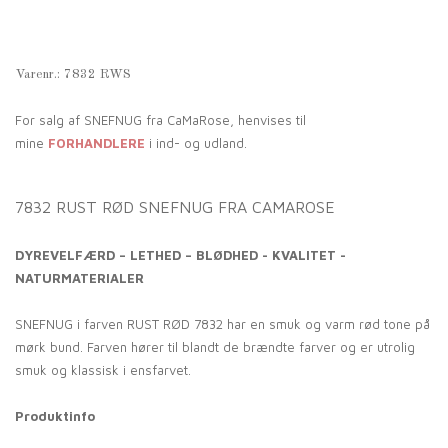
Varenr.:
7832 RWS
For salg af SNEFNUG fra CaMaRose, henvises til
mine
FORHANDLERE
i ind- og udland.
7832 RUST RØD SNEFNUG FRA CAMAROSE
DYREVELFÆRD – LETHED – BLØDHED - KVALITET -
NATURMATERIALER
SNEFNUG i farven RUST RØD 7832 har en smuk og varm rød tone på
mørk bund. Farven hører til blandt de brændte farver og er utrolig
smuk og klassisk i ensfarvet.
Produktinfo