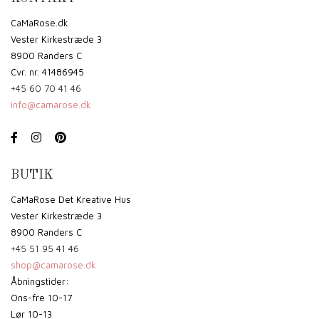
CaMaRose.dk
Vester Kirkestræde 3
8900 Randers C
Cvr. nr. 41486945
+45 60 70 41 46
info@camarose.dk
BUTIK
CaMaRose Det Kreative Hus
Vester Kirkestræde 3
8900 Randers C
+45 51 95 41 46
shop@camarose.dk
Åbningstider:
Ons-fre 10-17
Lør 10-13