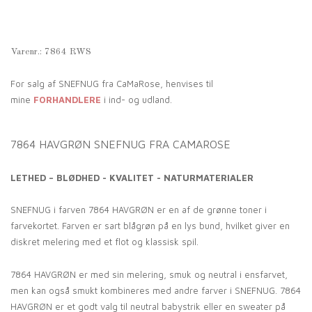
Varenr.:
7864 RWS
For salg af SNEFNUG fra CaMaRose, henvises til
mine
FORHANDLERE
i ind- og udland.
7864 HAVGRØN SNEFNUG FRA CAMAROSE
LETHED – BLØDHED - KVALITET - NATURMATERIALER
SNEFNUG i farven 7864 HAVGRØN er en af de grønne toner i
farvekortet. Farven er sart blågrøn på en lys bund, hvilket giver en
diskret melering med et flot og klassisk spil.
7864 HAVGRØN er med sin melering, smuk og neutral i ensfarvet,
men kan også smukt kombineres med andre farver i SNEFNUG. 7864
HAVGRØN er et godt valg til neutral babystrik eller en sweater på