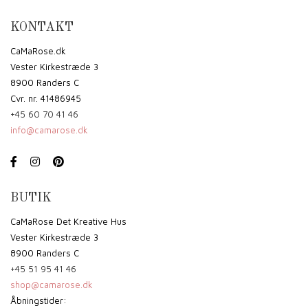
KONTAKT
CaMaRose.dk
Vester Kirkestræde 3
8900 Randers C
Cvr. nr. 41486945
+45 60 70 41 46
info@camarose.dk
BUTIK
CaMaRose Det Kreative Hus
Vester Kirkestræde 3
8900 Randers C
+45 51 95 41 46
shop@camarose.dk
Åbningstider: