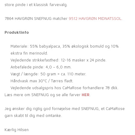
store pinde i et klassisk farvevalg.
7864 HAVGRØN SNEFNUG matcher
9512 HAVGRØN MIDNATSSOL
.
Produktinfo
Materiale: 55% babyalpaca, 35% økologisk bomuld og 10%
ekstra fin merinould.
Vejledende strikkefasthed: 12-16 masker x 24 pinde.
Anbefalede pinde: 4,0 – 6,0 mm.
Vægt / længde: 50 gram = ca. 110 meter.
Håndvask max 30°C / Tørres fladt.
Vejledende udsalgspris hos CaMaRose forhandlere 78 dkk.
Læs mere om SNEFNUG og se alle farver
HER
.
Jeg ønsker dig rigtig god fornøjelse med SNEFNUG, et CaMaRose
garn skabt til dig med omtanke.
Kærlig Hilsen