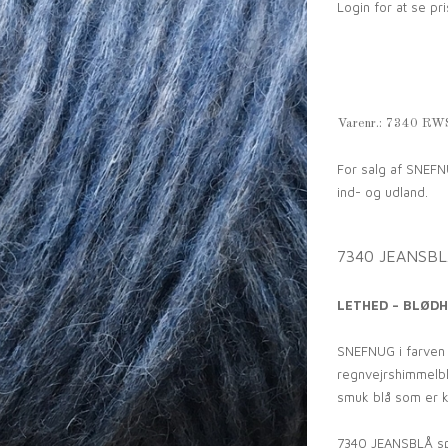
Login for at se pri
Varenr.:
7340 RW
For salg af SNEFN
ind- og udland.
7340 JEANSB
LETHED – BLØDH
SNEFNUG i farven
regnvejrshimmelblå
smuk blå som er kl
7340 JEANSBLÅ sp