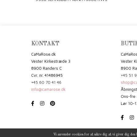
KONTAKT
BUTI
CaMaRose.dk
CaMaRos
Vester Kirkestræde 3
Vester K
8900 Randers C
8900 Ra
Cvr. nr. 41486945
+45 51 9
+45 60 70 41 46
shop@ca
info@camarose.dk
Åbningst
Ons-fre 
Lør 10-1
Vi anvender cookies for at sikre dig at vi giver dig den 