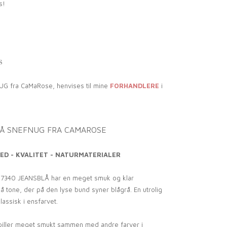
s!
S
UG fra CaMaRose, henvises til mine
FORHANDLERE
i
LÅ SNEFNUG FRA CAMAROSE
ED - KVALITET - NATURMATERIALER
 7340 JEANSBLÅ har en meget smuk og klar
 tone, der på den lyse bund syner blågrå. En utrolig
assisk i ensfarvet.
iller meget smukt sammen med andre farver i