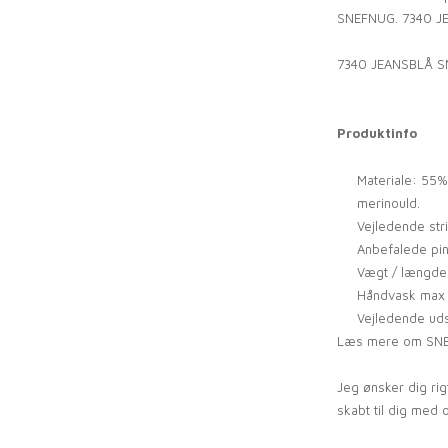
SNEFNUG. 7340 JE
7340 JEANSBLÅ S
Produktinfo
Materiale: 55%
merinould.
Vejledende str
Anbefalede pin
Vægt / længde:
Håndvask max 3
Vejledende uds
Læs mere om SNEF
Jeg ønsker dig ri
skabt til dig med 