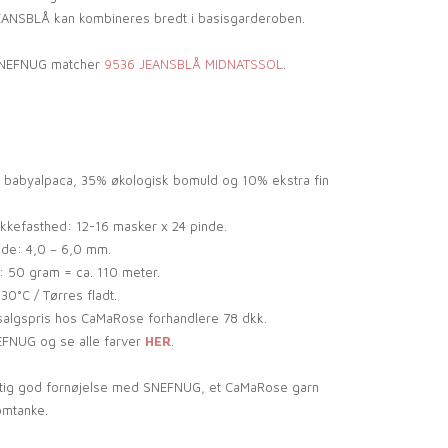
ANSBLÅ kan kombineres bredt i basisgarderoben.
NEFNUG matcher
9536 JEANSBLÅ MIDNATSSOL
.
 babyalpaca, 35% økologisk bomuld og 10% ekstra fin
ikkefasthed: 12-16 masker x 24 pinde.
de: 4,0 – 6,0 mm.
 50 gram = ca. 110 meter.
0°C / Tørres fladt.
algspris hos CaMaRose forhandlere 78 dkk.
NUG og se alle farver
HER
.
gtig god fornøjelse med SNEFNUG, et CaMaRose garn
omtanke.