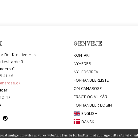
K
GENVEJE
e Det Kreative Hus
KONTAKT
irkestræde 3
NYHEDER
nders C
NYHEDSBREV
5 41 46
FORHANDLERLISTE
marose.dk
OM CAMAROSE
ider:
FRAGT OG VILKÅR
10-17
3
FORHANDLER LOGIN
ENGLISH
DANSK
bedst mulige oplevelse af vores website. Hvis du fortsætter med at bruge dette site vil vi an