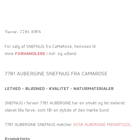
Varenr.:
7781 RWS
For salg af SNEFNUG fra CaMaRose, henvises til
mine
FORHANDLERE
i ind- og udland.
7781 AUBERGINE SNEFNUG FRA CAMAROSE
LETHED – BLØDHED - KVALITET - NATURMATERIALER
SNEFNUG i farven 7781 AUBERGINE har en smukt og let meleret
støvet lilla farve, som får en dybde af den mørke bund.
7781 AUBERGINE SNEFNUG matcher
9558 AUBERGINE MIDNATSSOL
.
Produktinfo