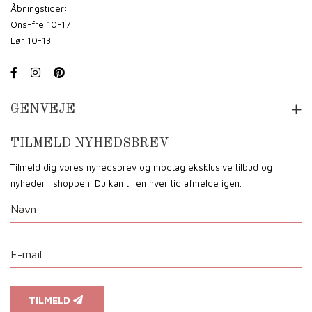
Åbningstider:
Ons-fre 10-17
Lør 10-13
GENVEJE
TILMELD NYHEDSBREV
Tilmeld dig vores nyhedsbrev og modtag eksklusive tilbud og
nyheder i shoppen. Du kan til en hver tid afmelde igen.
TILMELD
Vi anvender cookies for at sikre dig at vi giver dig den bedst mulige oplevelse af vores website.