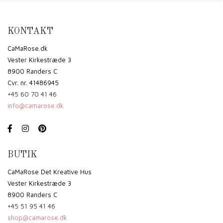
KONTAKT
CaMaRose.dk
Vester Kirkestræde 3
8900 Randers C
Cvr. nr. 41486945
+45 60 70 41 46
info@camarose.dk
BUTIK
CaMaRose Det Kreative Hus
Vester Kirkestræde 3
8900 Randers C
+45 51 95 41 46
shop@camarose.dk