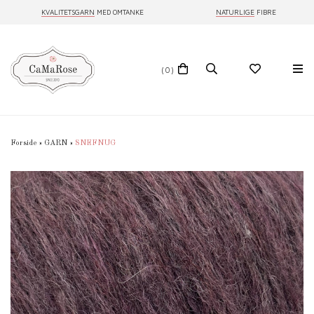
KVALITETSGARN
MED OMTANKE
NATURLIGE
FIBRE
(0)
Forside
»
GARN
»
SNEFNUG