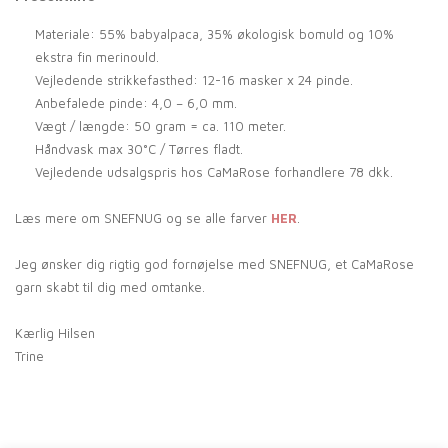
Materiale: 55% babyalpaca, 35% økologisk bomuld og 10%
ekstra fin merinould.
Vejledende strikkefasthed: 12-16 masker x 24 pinde.
Anbefalede pinde: 4,0 – 6,0 mm.
Vægt / længde: 50 gram = ca. 110 meter.
Håndvask max 30°C / Tørres fladt.
Vejledende udsalgspris hos CaMaRose forhandlere 78 dkk.
Læs mere om SNEFNUG og se alle farver
HER
.
Jeg ønsker dig rigtig god fornøjelse med SNEFNUG, et CaMaRose
garn skabt til dig med omtanke.
Kærlig Hilsen
Trine