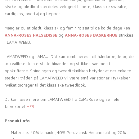
styrke og blødhed særdeles velegnet til børn, klassiske sweatre,
cardigans, overtøj og tæpper.
Mangler du et blødt, klassisk og feminint sæt til de kolde dage kan
ANNA-ROSES HALSEDISSE
og
ANNA-ROSES BASKERHUE
strikkes
i LAMATWEED.
LAMATWEED og LAMAULD ½ kan kombineres i dit håndarbejde og de
to kvaliteter kan erstatte hinanden og strikkes sammen i
opskrifterne. Spindingen og tweedteknikken betyder at der enkelte
steder i tråden på LAMATWEED vil være små variationer i tykkelsen
hvilket bidrager til det klassiske tweedlook.
Du kan læse mere om LAMATWEED fra CaMaRose og se hele
farvekortet
HER
.
Produktinfo
Materiale: 40% lamauld, 40% Peruviansk Højlandsuld og 20%