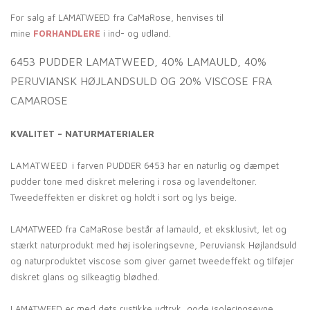
For salg af LAMATWEED fra CaMaRose, henvises til
mine
FORHANDLERE
i ind- og udland.
6453 PUDDER LAMATWEED, 40% LAMAULD, 40%
PERUVIANSK HØJLANDSULD OG 20% VISCOSE FRA
CAMAROSE
KVALITET – NATURMATERIALER
LAMATWEED
i farven PUDDER 6453 har en naturlig og dæmpet
pudder tone med diskret melering i rosa og lavendeltoner.
Tweedeffekten er diskret og holdt i sort og lys beige.
LAMATWEED fra CaMaRose består af lamauld, et eksklusivt, let og
stærkt naturprodukt med høj isoleringsevne, Peruviansk Højlandsuld
og naturproduktet viscose som giver garnet tweedeffekt og tilføjer
diskret glans og silkeagtig blødhed.
LAMATWEED er med dets rustikke udtryk, gode isoleringsevne,