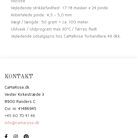
viscose
Vejledende strikkefasthed: 17-18 masker x 24 pinde.
Anbefalede pinde: 4,5 – 5,0 mm.
Vægt / længde: 50 gram = ca. 100 meter.
Uldvask / Uldprogram max 30°C / Tørres fladt.
Vejledende udsalgspris hos CaMaRose forhandlere 49 dkk.
KONTAKT
CaMaRose.dk
Vester Kirkestræde 3
8900 Randers C
Cvr. nr. 41486945
+45 60 70 41 46
info@camarose.dk