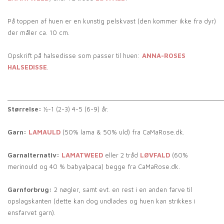
På toppen af huen er en kunstig pelskvast (den kommer ikke fra dyr)
der måler ca. 10 cm.
Opskrift på halsedisse som passer til huen:
ANNA-ROSES
HALSEDISSE
.
_____________________________________________________________
Størrelse:
½-1 (2-3) 4-5 (6-9) år.
Garn:
LAMAULD
(50% lama & 50% uld) fra CaMaRose.dk.
Garnalternativ:
LAMATWEED
eller 2 tråd
LØVFALD
(60%
merinould og 40 % babyalpaca) begge fra CaMaRose.dk.
Garnforbrug:
2 nøgler, samt evt. en rest i en anden farve til
opslagskanten (dette kan dog undlades og huen kan strikkes i
ensfarvet garn).