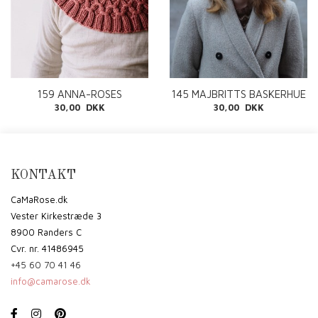
159 ANNA-ROSES
145 MAJBRITTS BASKERHUE
HALSEDISSE PDF
PDF
30,00 DKK
30,00 DKK
KONTAKT
CaMaRose.dk
Vester Kirkestræde 3
8900 Randers C
Cvr. nr. 41486945
+45 60 70 41 46
info@camarose.dk