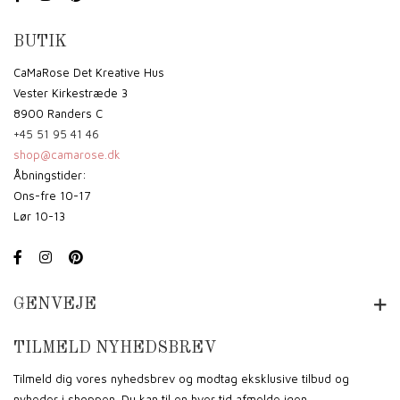
BUTIK
CaMaRose Det Kreative Hus
Vester Kirkestræde 3
8900 Randers C
+45 51 95 41 46
shop@camarose.dk
Åbningstider:
Ons-fre 10-17
Lør 10-13
GENVEJE
TILMELD NYHEDSBREV
Tilmeld dig vores nyhedsbrev og modtag eksklusive tilbud og
nyheder i shoppen. Du kan til en hver tid afmelde igen.