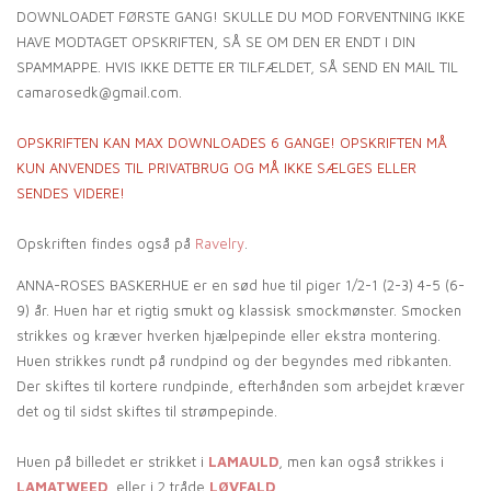
DOWNLOADET FØRSTE GANG! SKULLE DU MOD FORVENTNING IKKE
HAVE MODTAGET OPSKRIFTEN, SÅ SE OM DEN ER ENDT I DIN
SPAMMAPPE. HVIS IKKE DETTE ER TILFÆLDET, SÅ SEND EN MAIL TIL
camarosedk@gmail.com.
OPSKRIFTEN
KAN MAX DOWNLOADES 6 GANGE! OPSKRIFTEN MÅ
KUN ANVENDES TIL PRIVATBRUG OG MÅ IKKE SÆLGES ELLER
SENDES VIDERE!
Opskriften findes også på
Ravelry
.
ANNA-ROSES BASKERHUE er en sød hue til piger 1/2-1 (2-3) 4-5 (6-
9) år. Huen har et rigtig smukt og klassisk smockmønster. Smocken
strikkes og kræver hverken hjælpepinde eller ekstra montering.
Huen strikkes rundt på rundpind og der begyndes med ribkanten.
Der skiftes til kortere rundpinde, efterhånden som arbejdet kræver
det og til sidst skiftes til strømpepinde.
Huen på billedet er strikket i
LAMAULD
, men kan også strikkes i
LAMATWEED
, eller i 2 tråde
LØVFALD
.