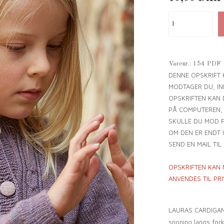
Varenr.:
154 PDF
DENNE OPSKRIFT 
MODTAGER DU, IND
OPSKRIFTEN KAN 
PÅ COMPUTEREN,
SKULLE DU MOD F
OM DEN ER ENDT I
SEND EN MAIL TIL
OPSKRIFTEN
KAN 
ANVENDES TIL PR
LAURAS CARDIGAN e
snoning langs for