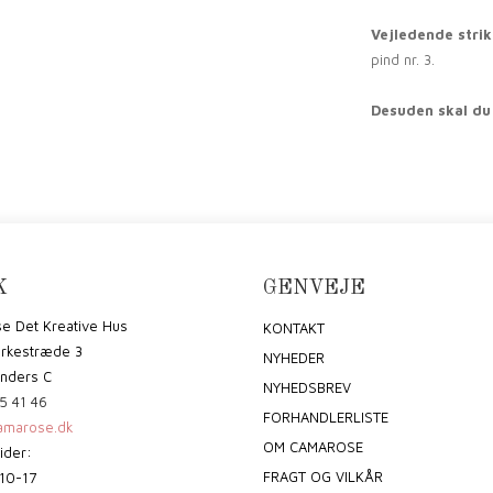
Vejledende stri
pind nr. 3.
Desuden skal du
K
GENVEJE
e Det Kreative Hus
KONTAKT
irkestræde 3
NYHEDER
nders C
NYHEDSBREV
5 41 46
FORHANDLERLISTE
marose.dk
OM CAMAROSE
ider:
FRAGT OG VILKÅR
10-17