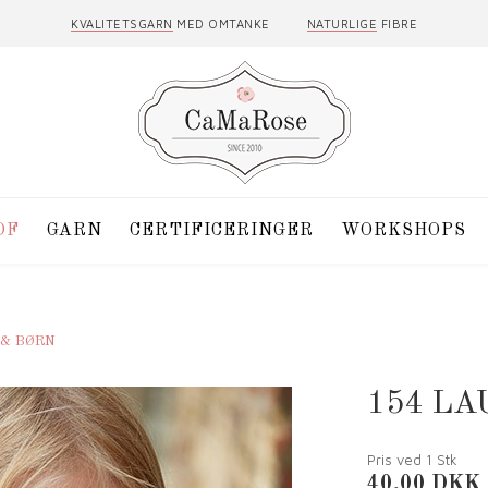
KVALITETSGARN
MED OMTANKE
NATURLIGE
FIBRE
DF
GARN
CERTIFICERINGER
WORKSHOPS
 & BØRN
154 L
Pris ved 1
Stk
40,00
DKK