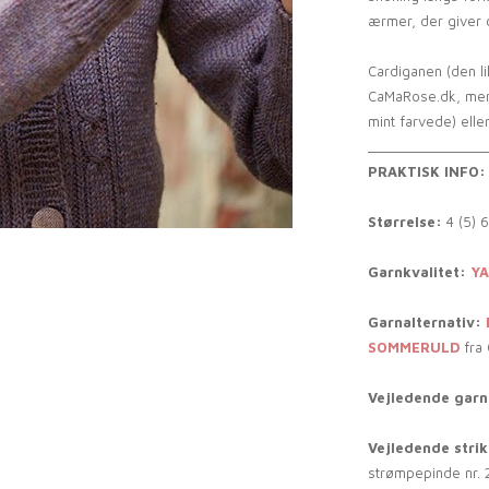
ærmer, der giver 
Cardiganen (den lil
CaMaRose.dk, men 
mint farvede) elle
_______________
PRAKTISK INFO:
Størrelse:
4 (5) 6
Garnkvalitet:
Y
Garnalternativ:
SOMMERULD
fra
Vejledende garn
Vejledende stri
strømpepinde nr. 