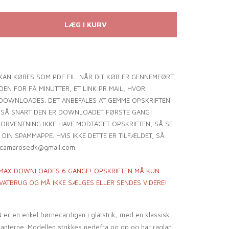
KAN KØBES SOM PDF FIL. NÅR DIT KØB ER GENNEMFØRT
EN FOR FÅ MINUTTER, ET LINK PR MAIL, HVOR
DOWNLOADES. DET ANBEFALES AT GEMME OPSKRIFTEN
 SÅ SNART DEN ER DOWNLOADET FØRSTE GANG!
ORVENTNING IKKE HAVE MODTAGET OPSKRIFTEN, SÅ SE
 DIN SPAMMAPPE. HVIS IKKE DETTE ER TILFÆLDET, SÅ
 camarosedk@gmail.com.
MAX DOWNLOADES 6 GANGE! OPSKRIFTEN MÅ KUN
IVATBRUG OG MÅ IKKE SÆLGES ELLER SENDES VIDERE!
r en enkel børnecardigan i glatstrik, med en klassisk
kanterne. Modellen strikkes nedefra og op og har raglan