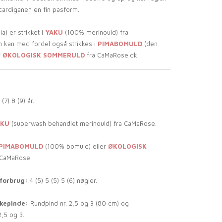
cardiganen en fin pasform.
la) er strikket i
YAKU
(100% merinould) fra
kan med fordel også strikkes i
PIMABOMULD
(den
r
ØKOLOGISK SOMMERULD
fra CaMaRose.dk.
__________________________________________________
 (7) 8 (9) år.
AKU
(superwash behandlet merinould) fra CaMaRose.
PIMABOMULD
(100% bomuld) eller
ØKOLOGISK
 CaMaRose.
forbrug:
4 (5) 5 (5) 5 (6) nøgler.
kkepinde:
Rundpind nr. 2,5 og 3 (80 cm) og
2,5 og 3.