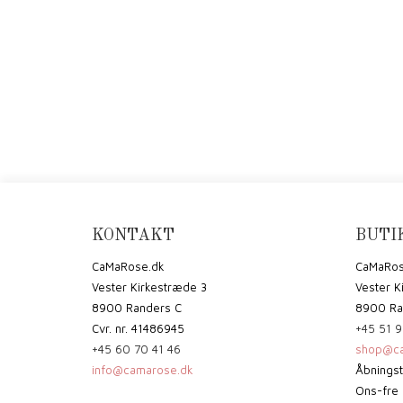
KONTAKT
BUTI
CaMaRose.dk
CaMaRos
Vester Kirkestræde 3
Vester K
8900 Randers C
8900 Ra
Cvr. nr. 41486945
+45 51 9
+45 60 70 41 46
shop@ca
info@camarose.dk
Åbningst
Ons-fre 