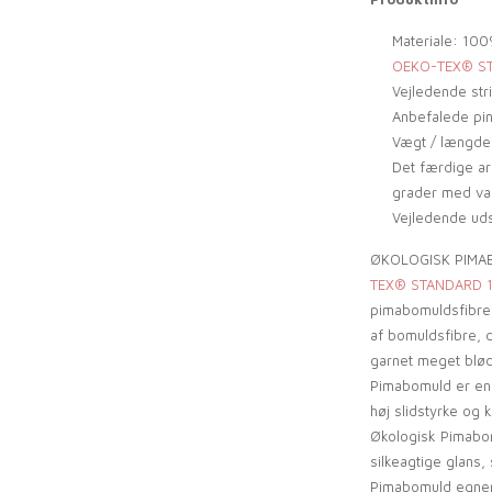
Materiale: 100
OEKO-TEX® STA
Vejledende str
Anbefalede pin
Vægt / længde:
Det færdige a
grader med vas
Vejledende uds
ØKOLOGISK PIMAB
TEX® STANDARD 10
pimabomuldsfibre
af bomuldsfibre, d
garnet meget blø
Pimabomuld er en 
høj slidstyrke og k
Økologisk Pimabo
silkeagtige glans,
Pimabomuld egner s