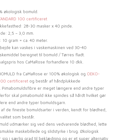
% økologisk bomuld.
NDARD 100 certificeret
ikkefasthed: 28-30 masker x 40 pinde.
de: 2,5 – 3,0 mm.
 10 gram = ca. 40 meter.
rbejde kan vaskes i vaskemaskinen ved 30-40
kemiddel beregnet til bomuld / Tørres fladt.
algspris hos CaMaRose forhandlere 10 dkk.
OMULD fra CaMaRose er 100% økologisk og
OEKO-
0 certificeret
og består af håndplukkede
. Pimabomuldsfibre er meget længere end andre typer
erfor skal pimabomuld ikke spindes så hårdt hvilket gør
dere end andre typer bomuldsgarn.
af de fineste bomuldsarter i verden, kendt for blødhed,
valitet som består.
muld udmærker sig ved dens vedvarende blødhed, lette
 smukke maskebillede og slidstyrke i brug. Økologisk
ig i særlig grad til beklædning og er et super alternativ