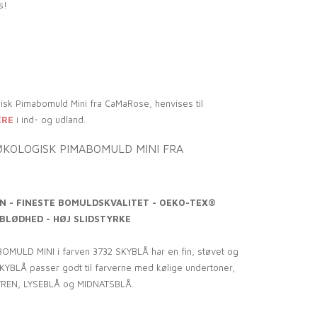
s!
gisk Pimabomuld Mini fra CaMaRose, henvises til
ERE
i ind- og udland.
ØKOLOGISK PIMABOMULD MINI FRA
N - FINESTE BOMULDSKVALITET
- OEKO-TEX®
 BLØDHED - HØJ SLIDSTYRKE
MULD MINI i farven 3732 SKYBLÅ har en fin, støvet og
SKYBLÅ passer godt til farverne med kølige undertoner,
YREN, LYSEBLÅ og MIDNATSBLÅ.