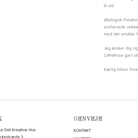
til uld.
Økologisk Pimabo
ensfarvede unikke 
med det smukke fa
Jeg ønsker dig r
CaMaRose garn ska
Kærlig hilsen Trin
K
GENVEJE
e Det Kreative Hus
KONTAKT
irkestræde 3