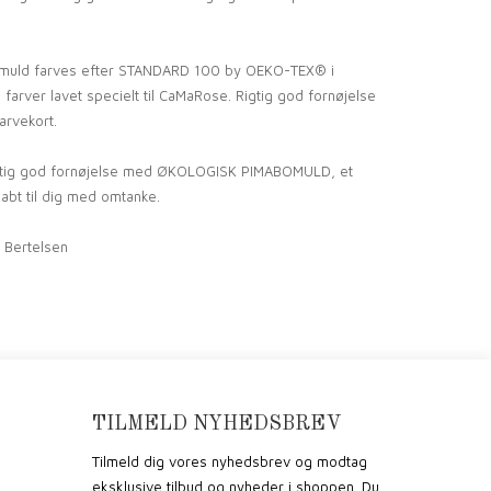
muld farves efter STANDARD 100 by OEKO-TEX®
i
farver lavet specielt til CaMaRose. Rigtig god fornøjelse
rvekort.
igtig god fornøjelse med ØKOLOGISK PIMABOMULD, et
bt til dig med omtanke.
e Bertelsen
TILMELD NYHEDSBREV
Tilmeld dig vores nyhedsbrev og modtag
eksklusive tilbud og nyheder i shoppen. Du