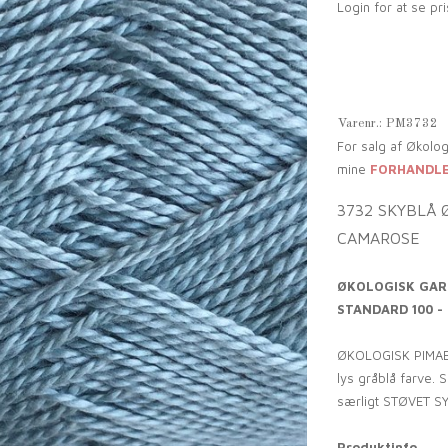
Login for at se pri
Varenr.:
PM3732
For salg af Økolo
mine
FORHANDL
3732 SKYBLÅ 
CAMAROSE
ØKOLOGISK GAR
STANDARD 100 -
ØKOLOGISK PIMABO
lys gråblå farve. 
særligt STØVET S
Produktinfo