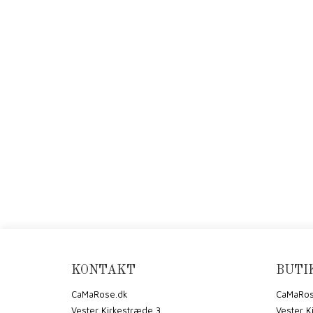
KONTAKT
BUTI
CaMaRose.dk
CaMaRos
Vester Kirkestræde 3
Vester K