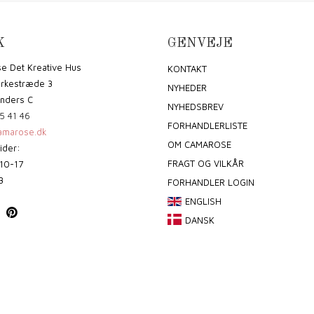
K
GENVEJE
e Det Kreative Hus
KONTAKT
irkestræde 3
NYHEDER
nders C
NYHEDSBREV
5 41 46
FORHANDLERLISTE
marose.dk
OM CAMAROSE
ider:
FRAGT OG VILKÅR
10-17
3
FORHANDLER LOGIN
ENGLISH
DANSK