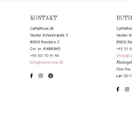
KONTAKT
BUTI
CaMaRose.dk
CaMaRos
Vester Kirkestræde 3
Vester K
8900 Randers C
8900 Ra
Cvr. nr. 41486945
+45 51 9
+45 60 70 41 46
shop@ca
info@camarose.dk
Åbningst
Ons-fre 
Lør 10-1