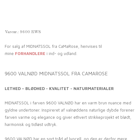
Varenr.:
9600 RWS
For salg af MIDNATSSOL fra CaMaRose, henvises til
mine
FORHANDLERE
i ind- og udland.
9600 VALNØD MIDNATSSOL FRA CAMAROSE
LETHED – BLØDHED - KVALITET - NATURMATERIALER
MIDNATSSOL i farven 9600 VALNØD har en varm brun nuance med
gyldne undertoner. Inspireret af valnøddens naturlige dybde forener
farven varme og elegance og giver ethvert strikkeprojekt et blødt,
harmonisk og tidløst udtryk.
9600 VALNØD har en sort tråd af lyocell, og den er derfor mere