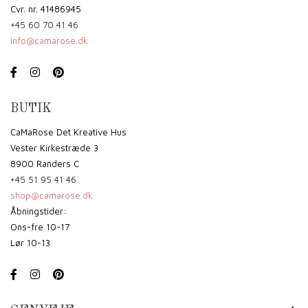
Cvr. nr. 41486945
+45 60 70 41 46
info@camarose.dk
BUTIK
CaMaRose Det Kreative Hus
Vester Kirkestræde 3
8900 Randers C
+45 51 95 41 46
shop@camarose.dk
Åbningstider:
Ons-fre 10-17
Lør 10-13