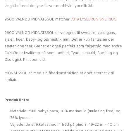
langhåret end de lyse farver med hvid lyocelltråd.
9600 VALNØD MIDNATSSOL matcher
7319 LYSEBRUN SNEFNUG
.
9600 VALNØD MIDNATSSOL er velegnet til sweatre, cardigans,
sjaler, huer, baby- og børnestrik mm. Det er kun fantasien der
sætter grænser. Garnet er også perfekt som følgetråd med andre
CaMaRose kvaliteter så som Løvfald, Tynd Lamauld, Snefnug og
Økologisk Pimabomuld.
MIDNATSSOL er med sin fiberkonstruktion et godt alternativ til
mohair.
Produktinfo:
Materiale: 54% babyalpaca, 10% merinould (mulesing free) og
36% lyocell.
Vejledende strikkefasthed: 1 tråd på pind 3, 19-22 m = 10 cm.
Alternative strikkefastheder: 2 tråde MIDNATSSOL på pind 4, 17-