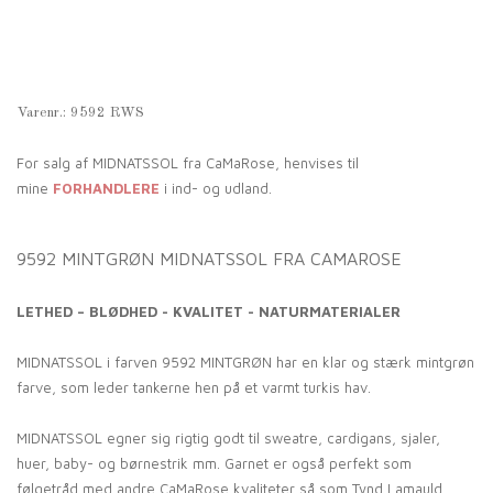
Varenr.:
9592 RWS
For salg af MIDNATSSOL fra CaMaRose, henvises til
mine
FORHANDLERE
i ind- og udland.
9592 MINTGRØN MIDNATSSOL FRA CAMAROSE
LETHED – BLØDHED - KVALITET - NATURMATERIALER
MIDNATSSOL i farven 9592 MINTGRØN har en klar og stærk mintgrøn
farve, som leder tankerne hen på et varmt turkis hav.
MIDNATSSOL egner sig rigtig godt til sweatre, cardigans, sjaler,
huer, baby- og børnestrik mm. Garnet er også perfekt som
følgetråd med andre CaMaRose kvaliteter så som Tynd Lamauld,