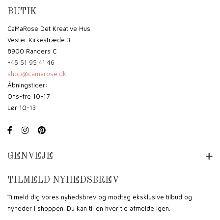
BUTIK
CaMaRose Det Kreative Hus
Vester Kirkestræde 3
8900 Randers C
+45 51 95 41 46
shop@camarose.dk
Åbningstider:
Ons-fre 10-17
Lør 10-13
GENVEJE
TILMELD NYHEDSBREV
Tilmeld dig vores nyhedsbrev og modtag eksklusive tilbud og
nyheder i shoppen. Du kan til en hver tid afmelde igen.