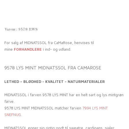
Varenr.:
9578 RWS
For salg af MIDNATSSOL fra CaMaRose, henvises til
mine
FORHANDLERE
i ind- og udland.
9578 LYS MINT MIDNATSSOL FRA CAMAROSE
LETHED – BLØDHED - KVALITET - NATURMATERIALER
MIDNATSSOL i farven 9578 LYS MINT har en helt sart og lys mintgrøn
farve.
9578 LYS MINT MIDNATSSOL matcher farven
7994 LYS MINT
SNEFNUG
.
MIDNATSSOL egner sig rigtig godt til sweatre, cardigans, sjaler,