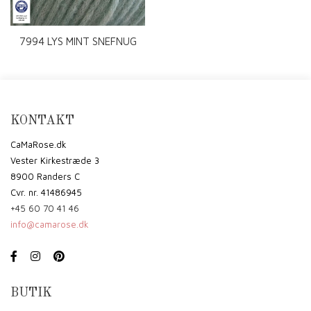
7994 LYS MINT SNEFNUG
RWS
KONTAKT
CaMaRose.dk
Vester Kirkestræde 3
8900 Randers C
Cvr. nr. 41486945
+45 60 70 41 46
info@camarose.dk
BUTIK