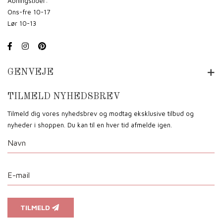
Åbningstider:
Ons-fre 10-17
Lør 10-13
GENVEJE
TILMELD NYHEDSBREV
Tilmeld dig vores nyhedsbrev og modtag eksklusive tilbud og
nyheder i shoppen. Du kan til en hver tid afmelde igen.
TILMELD
Vi anvender cookies for at sikre dig at vi giver dig den bedst mulige oplevelse af vores website.