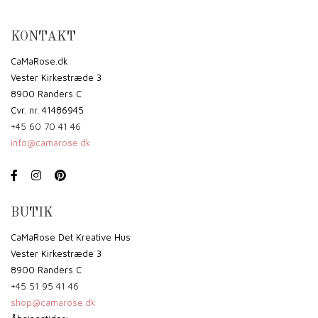
KONTAKT
CaMaRose.dk
Vester Kirkestræde 3
8900 Randers C
Cvr. nr. 41486945
+45 60 70 41 46
info@camarose.dk
BUTIK
CaMaRose Det Kreative Hus
Vester Kirkestræde 3
8900 Randers C
+45 51 95 41 46
shop@camarose.dk