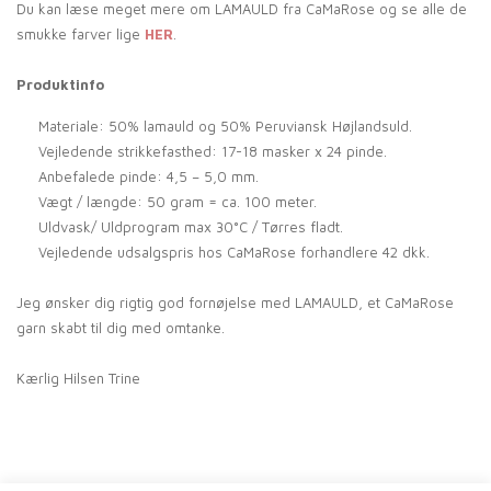
Du kan læse meget mere om LAMAULD fra CaMaRose og se alle de
smukke farver lige
HER
.
Produktinfo
Materiale: 50% lamauld og 50% Peruviansk Højlandsuld.
Vejledende strikkefasthed: 17-18 masker x 24 pinde.
Anbefalede pinde: 4,5 – 5,0 mm.
Vægt / længde: 50 gram = ca. 100 meter.
Uldvask/ Uldprogram max 30°C / Tørres fladt.
Vejledende udsalgspris hos CaMaRose forhandlere 42 dkk.
Jeg ønsker dig rigtig god fornøjelse med LAMAULD, et CaMaRose
garn skabt til dig med omtanke.
Kærlig Hilsen Trine