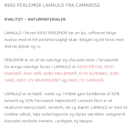
6930 PERLEMOR LAMAULD FRA CAMAROSE
KVALITET – NATURMATERIALER
LAMAULD i farven 6930 PERLEMOR har en lys, raffineret beige
nuance med et fint perlemorsagtigt skær. Elegant og let farve med
diskret dybde og ro.
PERLEMOR er en af de naturlige og ufarvede toner i farvekortet.
De øvrige naturlige farver i LAMAULD er
6000 RÅHVID
,
6001
ASKEGRÅ
,
6041 GRÅ
,
6080 MELLEMGRÅ
,
6100 ELFENBEN
,
6180
SAND
,
6920 LYS BRUNMELERET
og
6960 LYS SANDGRÅ
.
LAMAULD er et blødt, rustikt og 1-trådet garn bestående af 50%
lamauld og 50% Peruviansk Højlandsuld. Lamauld fibre er et
eksklusivt naturprodukt, lanolinfri, let og stærkt. LAMAULD er med sit
rustikke udtryk, høje isoleringsevne og styrke særdeles velegnet til
klassiske nordiske sweatre, cardigans og tæpper.