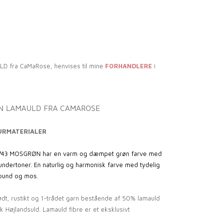
LD fra CaMaRose, henvises til mine
FORHANDLERE
i
N LAMAULD FRA CAMAROSE
URMATERIALER
743 MOSGRØN har en varm og dæmpet grøn farve med
undertoner. En naturlig og harmonisk farve med tydelig
vbund og mos.
dt, rustikt og 1-trådet garn bestående af 50% lamauld
 Højlandsuld. Lamauld fibre er et eksklusivt