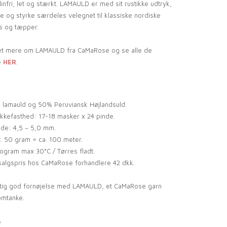
linfri, let og stærkt. LAMAULD er med sit rustikke udtryk,
e og styrke særdeles velegnet til klassiske nordiske
s og tæpper.
t mere om LAMAULD fra CaMaRose og se alle de
e
HER
.
 lamauld og 50% Peruviansk Højlandsuld.
ikkefasthed: 17-18 masker x 24 pinde.
de: 4,5 – 5,0 mm.
 50 gram = ca. 100 meter.
ogram max 30°C / Tørres fladt.
algspris hos CaMaRose forhandlere 42 dkk.
gtig god fornøjelse med LAMAULD, et CaMaRose garn
omtanke.
e