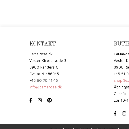
KONTAKT
BUTI
CaMaRose.dk
CaMaRos
Vester Kirkestræde 3
Vester K
8900 Randers C
8900 Ra
Cvr. nr. 41486945
+45 51 9
+45 60 70 41 46
shop@ca
info@camarose.dk
Åbningst
Ons-fre 
Lør 10-1