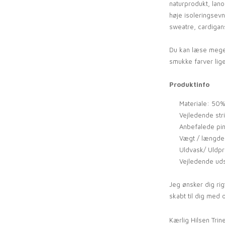
naturprodukt, lano
høje isoleringsevn
sweatre, cardigan
Du kan læse mege
smukke farver lig
Produktinfo
Materiale: 50%
Vejledende str
Anbefalede pin
Vægt / længde:
Uldvask/ Uldpr
Vejledende uds
Jeg ønsker dig ri
skabt til dig med 
Kærlig Hilsen Trin