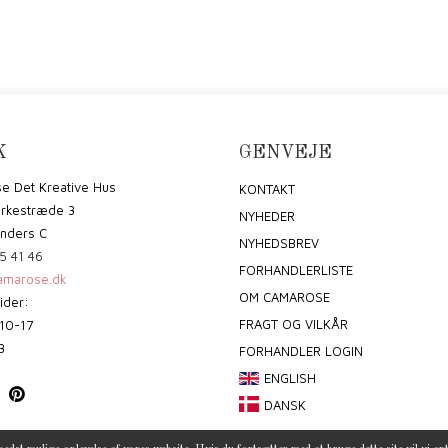
K
GENVEJE
e Det Kreative Hus
KONTAKT
irkestræde 3
NYHEDER
nders C
NYHEDSBREV
5 41 46
FORHANDLERLISTE
marose.dk
OM CAMAROSE
ider:
FRAGT OG VILKÅR
10-17
3
FORHANDLER LOGIN
ENGLISH
DANSK