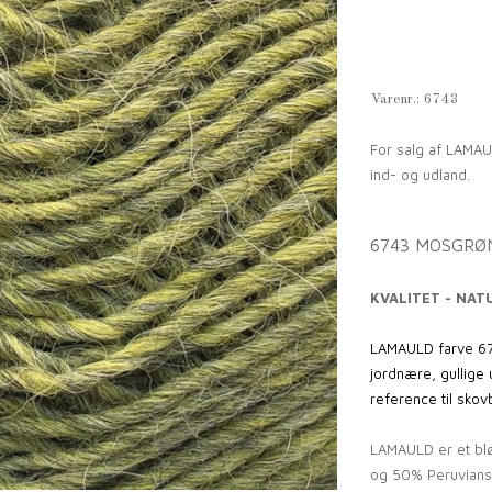
Varenr.:
6743
For salg af LAMAU
ind- og udland.
6743 MOSGRØ
KVALITET - NAT
LAMAULD farve 6
jordnære, gullige 
reference til sko
LAMAULD er et blø
og 50% Peruviansk