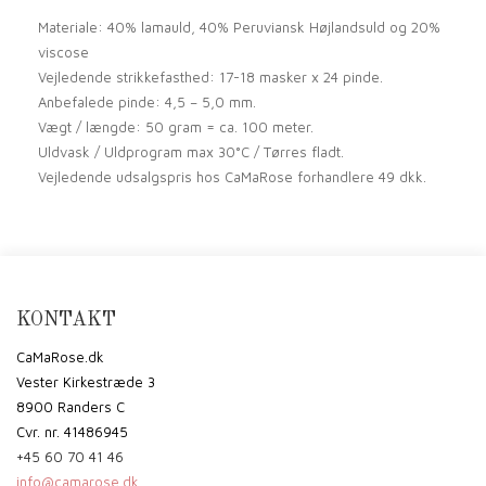
Materiale: 40% lamauld, 40% Peruviansk Højlandsuld og 20%
viscose
Vejledende strikkefasthed: 17-18 masker x 24 pinde.
Anbefalede pinde: 4,5 – 5,0 mm.
Vægt / længde: 50 gram = ca. 100 meter.
Uldvask / Uldprogram max 30°C / Tørres fladt.
Vejledende udsalgspris hos CaMaRose forhandlere 49 dkk.
KONTAKT
CaMaRose.dk
Vester Kirkestræde 3
8900 Randers C
Cvr. nr. 41486945
+45 60 70 41 46
info@camarose.dk