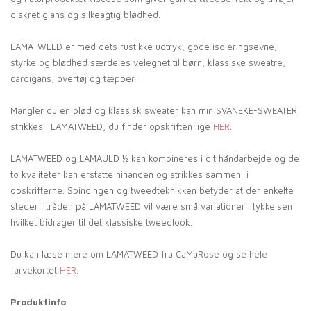
diskret glans og silkeagtig blødhed.
LAMATWEED er med dets rustikke udtryk, gode isoleringsevne,
styrke og blødhed særdeles velegnet til børn, klassiske sweatre,
cardigans, overtøj og tæpper.
Mangler du en blød og klassisk sweater kan min SVANEKE-SWEATER
strikkes i LAMATWEED, du finder opskriften lige
HER
.
LAMATWEED og LAMAULD ½ kan kombineres i dit håndarbejde og de
to kvaliteter kan erstatte hinanden og strikkes sammen i
opskrifterne. Spindingen og tweedteknikken betyder at der enkelte
steder i tråden på LAMATWEED vil være små variationer i tykkelsen
hvilket bidrager til det klassiske tweedlook.
Du kan læse mere om LAMATWEED fra CaMaRose og se hele
farvekortet
HER
.
Produktinfo