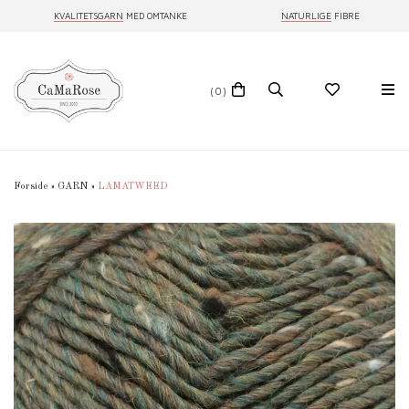
KVALITETSGARN
MED OMTANKE
NATURLIGE
FIBRE
(0)
Forside
»
GARN
»
LAMATWEED