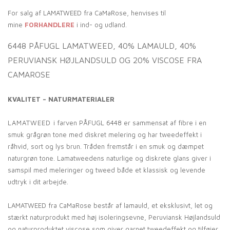
For salg af LAMATWEED fra CaMaRose, henvises til
mine
FORHANDLERE
i ind- og udland.
6448 PÅFUGL LAMATWEED, 40% LAMAULD, 40%
PERUVIANSK HØJLANDSULD OG 20% VISCOSE FRA
CAMAROSE
KVALITET – NATURMATERIALER
LAMATWEED
i farven PÅFUGL 6448 er sammensat af fibre i en
smuk grågrøn tone med diskret melering og har tweedeffekt i
råhvid, sort og lys brun. Tråden fremstår i en smuk og dæmpet
naturgrøn tone. Lamatweedens naturlige og diskrete glans giver i
samspil med meleringer og tweed både et klassisk og levende
udtryk i dit arbejde.
LAMATWEED fra CaMaRose består af lamauld, et eksklusivt, let og
stærkt naturprodukt med høj isoleringsevne, Peruviansk Højlandsuld
og naturproduktet viscose som giver garnet tweedeffekt og tilføjer