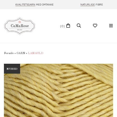
KVALITETSGARN
MED OMTANKE
NATURLIGE
FIBRE
(0)
Forside
»
GARN
»
LAMAULD
NYHED