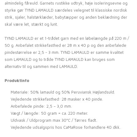
almindelig fåreuld. Garnets rustikke udtryk, høje isoleringsevne og
styrke gør TYND LAMAULD særdeles velegnet til klassiske nordisk
strik, sjaler, halstørklæder, babytæpper og anden beklædning der
skal være let, stærkt og lunt.
TYND LAMAULD er et 1-trådet garn med en løbelængde på 220 m /
50 g. Anbefalet strikkefasthed er 28 m x 40 p og den anbefalede
pindestørrelse er 2,5 - 3 mm. TYND LAMAULD er samme kvalitet
som LAMAULD og to tråde TYND LAMAULD kan bruges som
alternativ til og sammen med LAMAULD.
Produktinfo
Materiale: 50% lamauld og 50% Peruviansk Højlandsuld.
Vejledende strikkefasthed: 28 masker x 40 pinde.
Anbefalede pinde: 2,5 – 3,0 mm.
Vægt / længde: 50 gram = ca. 220 meter.
Uldvask / Uldprogram max 30°C / Tørres fladt.
Vejledende udsalgspris hos CaMaRose forhandlere 40 dkk.