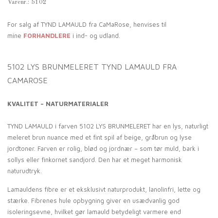
Varenr.:
5102
For salg af TYND LAMAULD fra CaMaRose, henvises til
mine
FORHANDLERE
i ind- og udland.
5102 LYS BRUNMELERET TYND LAMAULD FRA
CAMAROSE
KVALITET – NATURMATERIALER
TYND LAMAULD i farven 5102 LYS BRUNMELERET har en lys, naturligt
meleret brun nuance med et fint spil af beige, gråbrun og lyse
jordtoner. Farven er rolig, blød og jordnær – som tør muld, bark i
sollys eller finkornet sandjord. Den har et meget harmonisk
naturudtryk.
Lamauldens fibre er et eksklusivt naturprodukt, lanolinfri, lette og
stærke. Fibrenes hule opbygning giver en usædvanlig god
isoleringsevne, hvilket gør lamauld betydeligt varmere end