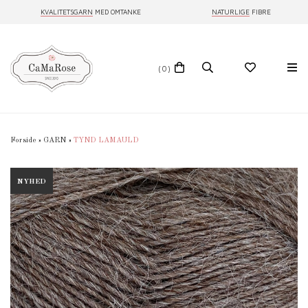
KVALITETSGARN
MED OMTANKE
NATURLIGE
FIBRE
(0)
Forside
»
GARN
»
TYND LAMAULD
NYHED