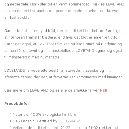
og nederdele. Hør køler på en varm sommerdag. Hækles LØVETAND
er den egnet til strandtasker, punge og andet tilbehør, der kræver
en fast struktur.
Garnet består af en tynd tråd, der er strikket til et fint rør. Røret gør,
at hørfibren fremstår blødere, end hvis det blot er en enkelt tråd.
Røret gør også, at LØVETAND fint kan strikkes rundt på rundpind og
at man får et jævnt og fint maskebillede. LØVETAND egner sig også
til mønsterstrik med hulmønstre.
LØVETANDS farvepalette består af støvede, klassiske og fint
afstemte farver, der gør, at farverne kan kombineres med hinanden.
Læs mere om LØVETAND og se alle de smukke farver
HER
.
Produktinfo:
* Materiale: 100% økologiske hørfibre.
GOTS Organic, Certified by CU, 1291462.
* Vejledende strikkefasthed: 21-22 masker x 31-32 rækker målt