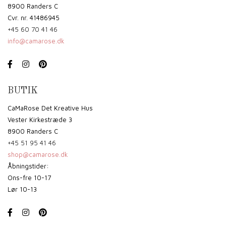
8900 Randers C
Cvr. nr. 41486945
+45 60 70 41 46
info@camarose.dk
BUTIK
CaMaRose Det Kreative Hus
Vester Kirkestræde 3
8900 Randers C
+45 51 95 41 46
shop@camarose.dk
Åbningstider:
Ons-fre 10-17
Lør 10-13