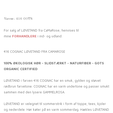
Varenr.:
416 GOTS
For salg af LØVETAND fra CaMaRose, henvises til
mine
FORHANDLERE
i ind- og udland.
416 COGNAC LØVETAND FRA CAMAROSE
100% ØKOLOGISK HØR - SLIDSTÆRKT - NATURFIBER - GOTS
ORGANIC CERTIFIED
LØVETAND i farven 416 COGNAC har en smuk, gylden og støvet
rødbrun farvetone. COGNAC har en varm undertone og passer smukt
sammen med den lysere GAMMELROSA.
LØVETAND er velegnet til sommerstrik i form af toppe, tees, kjoler
og nederdele. Hør køler på en varm sommerdag. Hækles LØVETAND