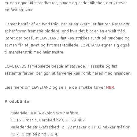
er den egnet til strandtasker, punge og andet tilbehør, der kræver
en fast struktur.
Garnet består af en tynd tråd, der er strikket til et fint rør. Røret gør,
at hørfibren fremstår blødere, end hvis det blot er en enkelt tråd.
Røret gør også, at LØVETAND fint kan strikkes rundt på rundpind og
at man får et jævnt og fint maskebillede. LØVETAND egner sig også
til mønsterstrik med hulmønstre.
LØVETANDS farvepalette består af støvede, klassiske og fint
afstemte farver, der gør, at farverne kan kombineres med hinanden.
Læs mere om LØVETAND og se alle de smukke farver
HER
.
Produktinfo:
Materiale: 100% økologiske hørfibre.
GOTS Organic, Certified by CU, 1291462.
Vejledende strikkefasthed: 21-22 masker x 31-32 rækker målt pr.
10 x 10 cm på pind 3,5-4.