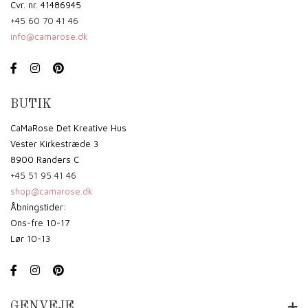
Cvr. nr. 41486945
+45 60 70 41 46
info@camarose.dk
BUTIK
CaMaRose Det Kreative Hus
Vester Kirkestræde 3
8900 Randers C
+45 51 95 41 46
shop@camarose.dk
Åbningstider:
Ons-fre 10-17
Lør 10-13
GENVEJE