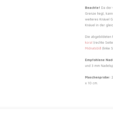
Beachte!
Da der 
Grenze liegt, kan
weiteres Knäuel Ga
Knäuel in der glei
Die abgebildeten 
koral
(rechte Seite
Midnatsblå
(linke S
Empfohlene Nad
und 3 mm Nadelsp
Maschenprobe:
2
x 10 cm.