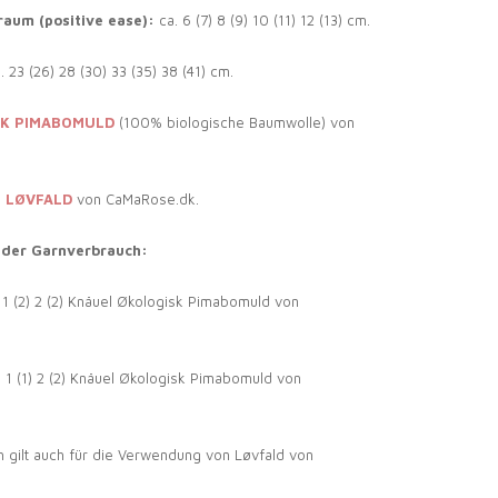
aum (positive ease):
ca. 6 (7) 8 (9) 10 (11) 12 (13) cm.
. 23 (26) 28 (30) 33 (35) 38 (41) cm.
K PIMABOMULD
(100% biologische Baumwolle) von
:
LØVFALD
von CaMaRose.dk.
nder Garnverbrauch:
1) 1 (2) 2 (2) Knäuel Økologisk Pimabomuld von
1) 1 (1) 2 (2) Knäuel Økologisk Pimabomuld von
 gilt auch für die Verwendung von Løvfald von