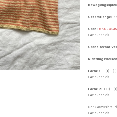
Bewegungsspielr
Gesamtlänge:
ca
Garn:
ØKOLOGIS
CaMaRose.dk.
Garnalternative
Richtungsweise
Farbe 1:
1 (1) 1 (
CaMaRose.dk.
Farbe 2:
1 (1) 1 (
CaMaRose.dk.
Der Garnverbrauch
CaMaRose.dk.