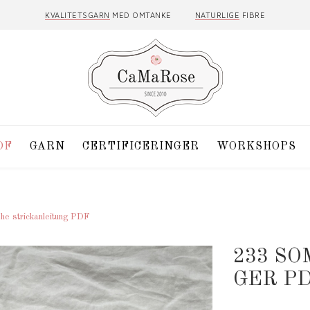
KVALITETSGARN
MED OMTANKE
NATURLIGE
FIBRE
DF
GARN
CERTIFICERINGER
WORKSHOPS
he strickanleitung PDF
233 S
GER P