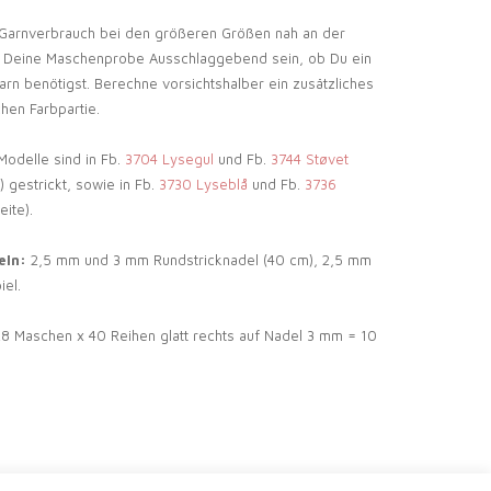
Garnverbrauch bei den größeren Größen nah an der
n Deine Maschenprobe Ausschlaggebend sein, ob Du ein
rn benötigst. Berechne vorsichtshalber ein zusätzliches
chen Farbpartie.
Modelle sind in Fb.
3704 Lysegul
und Fb.
3744 Støvet
) gestrickt, sowie in Fb.
3730 Lyseblå
und Fb.
3736
eite).
eln:
2,5 mm und 3 mm Rundstricknadel (40 cm), 2,5 mm
iel.
8 Maschen x 40 Reihen glatt rechts auf Nadel 3 mm = 10