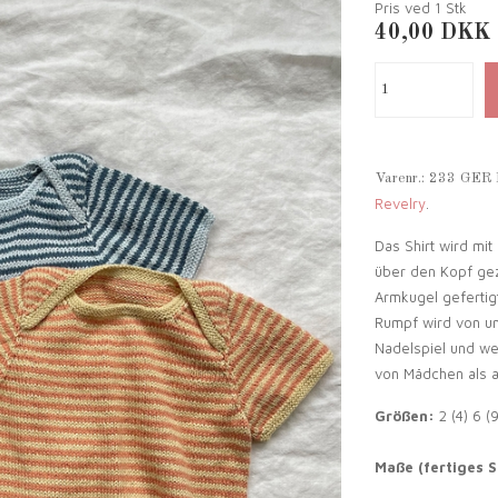
Pris ved 1
Stk
40,00
DKK
Varenr.:
233 GER
Revelry
.
Das Shirt wird mit
über den Kopf ge
Armkugel gefertigt
Rumpf wird von un
Nadelspiel und we
von Mädchen als 
Größen:
2 (4) 6 (
Maße (fertiges S