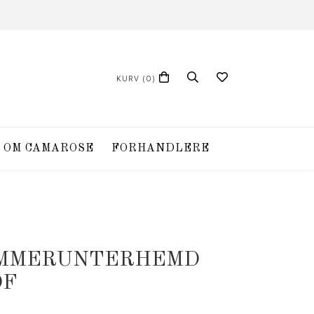
KURV
(0)
OM CAMAROSE
FORHANDLERE
OMMERUNTERHEMD
DF