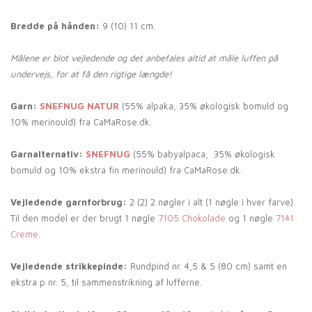
Bredde på hånden:
9 (10) 11 cm.
Målene er blot vejledende og det anbefales altid at måle luffen på
undervejs, for at få den rigtige længde!
Garn:
SNEFNUG NATUR
(55% alpaka, 35% økologisk bomuld og
10% merinould) fra CaMaRose.dk.
Garnalternativ:
SNEFNUG
(55% babyalpaca, 35% økologisk
bomuld og 10% ekstra fin merinould) fra CaMaRose.dk.
Vejledende garnforbrug:
2 (2) 2 nøgler i alt (1 nøgle i hver farve).
Til den model er der brugt 1 nøgle
7105 Chokolade
og 1 nøgle
7141
Creme
.
Vejledende strikkepinde:
Rundpind nr. 4,5 & 5 (80 cm) samt en
ekstra p nr. 5, til sammenstrikning af lufferne.