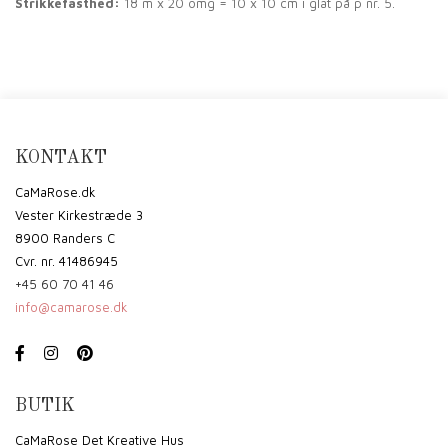
Strikkefasthed:
18 m x 20 omg = 10 x 10 cm i glat på p nr. 5.
KONTAKT
CaMaRose.dk
Vester Kirkestræde 3
8900 Randers C
Cvr. nr. 41486945
+45 60 70 41 46
info@camarose.dk
BUTIK
CaMaRose Det Kreative Hus