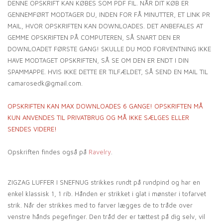
DENNE OPSKRIFT KAN KØBES SOM PDF FIL. NÅR DIT KØB ER
GENNEMFØRT MODTAGER DU, INDEN FOR FÅ MINUTTER, ET LINK PR
MAIL, HVOR OPSKRIFTEN KAN DOWNLOADES. DET ANBEFALES AT
GEMME OPSKRIFTEN PÅ COMPUTEREN, SÅ SNART DEN ER
DOWNLOADET FØRSTE GANG! SKULLE DU MOD FORVENTNING IKKE
HAVE MODTAGET OPSKRIFTEN, SÅ SE OM DEN ER ENDT I DIN
SPAMMAPPE. HVIS IKKE DETTE ER TILFÆLDET, SÅ SEND EN MAIL TIL
camarosedk@gmail.com.
OPSKRIFTEN KAN MAX DOWNLOADES 6 GANGE! OPSKRIFTEN MÅ
KUN ANVENDES TIL PRIVATBRUG OG MÅ IKKE SÆLGES ELLER
SENDES VIDERE!
Opskriften findes også på
Ravelry
.
ZIGZAG LUFFER I SNEFNUG strikkes rundt på rundpind og har en
enkel klassisk 1, 1 rib. Hånden er strikket i glat i mønster i tofarvet
strik. Når der strikkes med to farver lægges de to tråde over
venstre hånds pegefinger. Den tråd der er tættest på dig selv, vil