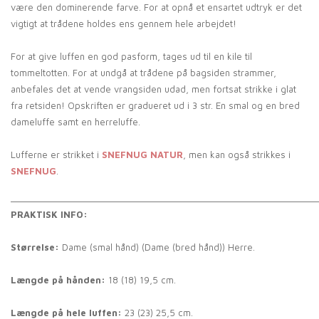
være den dominerende farve. For at opnå et ensartet udtryk er det
vigtigt at trådene holdes ens gennem hele arbejdet!
For at give luffen en god pasform, tages ud til en kile til
tommeltotten. For at undgå at trådene på bagsiden strammer,
anbefales det at vende vrangsiden udad, men fortsat strikke i glat
fra retsiden! Opskriften er gradueret ud i 3 str. En smal og en bred
dameluffe samt en herreluffe.
Lufferne er strikket i
SNEFNUG NATUR
, men kan også strikkes i
SNEFNUG
.
_____________________________________________________________
PRAKTISK INFO:
Størrelse:
Dame (smal hånd) (Dame (bred hånd)) Herre.
Længde på hånden:
18 (18) 19,5 cm.
Længde på hele luffen:
23 (23) 25,5 cm.