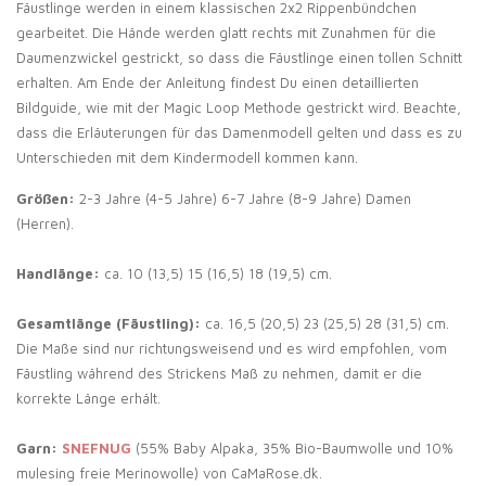
Fäustlinge werden in einem klassischen 2x2 Rippenbündchen
gearbeitet. Die Hände werden glatt rechts mit Zunahmen für die
Daumenzwickel gestrickt, so dass die Fäustlinge einen tollen Schnitt
erhalten. Am Ende der Anleitung findest Du einen detaillierten
Bildguide, wie mit der Magic Loop Methode gestrickt wird. Beachte,
dass die Erläuterungen für das Damenmodell gelten und dass es zu
Unterschieden mit dem Kindermodell kommen kann.
Größen:
2-3 Jahre (4-5 Jahre) 6-7 Jahre (8-9 Jahre) Damen
(Herren).
Handlänge:
ca. 10 (13,5) 15 (16,5) 18 (19,5) cm.
Gesamtlänge (Fäustling):
ca. 16,5 (20,5) 23 (25,5) 28 (31,5) cm.
Die Maße sind nur richtungsweisend und es wird empfohlen, vom
Fäustling während des Strickens Maß zu nehmen, damit er die
korrekte Länge erhält.
Garn:
SNEFNUG
(55% Baby Alpaka, 35% Bio-Baumwolle und 10%
mulesing freie Merinowolle) von CaMaRose.dk.