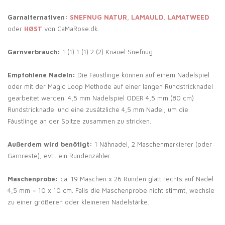
Garnalternativen:
SNEFNUG NATUR
,
LAMAULD
,
LAMATWEED
oder
HØST
von CaMaRose.dk.
Garnverbrauch:
1 (1) 1 (1) 2 (2) Knäuel Snefnug.
Empfohlene Nadeln:
Die Fäustlinge können auf einem Nadelspiel
oder mit der Magic Loop Methode auf einer langen Rundstricknadel
gearbeitet werden. 4,5 mm Nadelspiel ODER 4,5 mm (80 cm)
Rundstricknadel und eine zusätzliche 4,5 mm Nadel, um die
Fäustlinge an der Spitze zusammen zu stricken.
Außerdem wird benötigt:
1 Nähnadel, 2 Maschenmarkierer (oder
Garnreste), evtl. ein Rundenzähler.
Maschenprobe:
ca. 19 Maschen x 26 Runden glatt rechts auf Nadel
4,5 mm = 10 x 10 cm. Falls die Maschenprobe nicht stimmt, wechsle
zu einer größeren oder kleineren Nadelstärke.