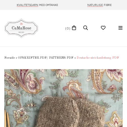
KVALITETSGARN
MED OMTANKE
NATURLIGE
FIBRE
(0)
Forside
»
OPSKRIFTER PDF/ PATTERNS PDF
»
Deutsche strickanleitung PDF