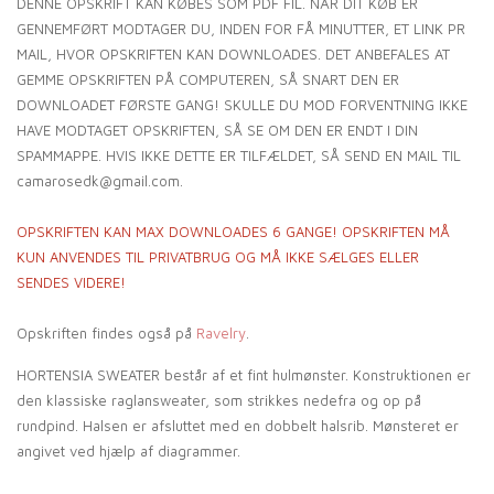
DENNE OPSKRIFT KAN KØBES SOM PDF FIL. NÅR DIT KØB ER
GENNEMFØRT MODTAGER DU, INDEN FOR FÅ MINUTTER, ET LINK PR
MAIL, HVOR OPSKRIFTEN KAN DOWNLOADES. DET ANBEFALES AT
GEMME OPSKRIFTEN PÅ COMPUTEREN, SÅ SNART DEN ER
DOWNLOADET FØRSTE GANG! SKULLE DU MOD FORVENTNING IKKE
HAVE MODTAGET OPSKRIFTEN, SÅ SE OM DEN ER ENDT I DIN
SPAMMAPPE. HVIS IKKE DETTE ER TILFÆLDET, SÅ SEND EN MAIL TIL
camarosedk@gmail.com.
OPSKRIFTEN KAN MAX DOWNLOADES 6 GANGE! OPSKRIFTEN MÅ
KUN ANVENDES TIL PRIVATBRUG OG MÅ IKKE SÆLGES ELLER
SENDES VIDERE!
Opskriften findes også på
Ravelry
.
HORTENSIA SWEATER består af et fint hulmønster. Konstruktionen er
den klassiske raglansweater, som strikkes nedefra og op på
rundpind. Halsen er afsluttet med en dobbelt halsrib. Mønsteret er
angivet ved hjælp af diagrammer.