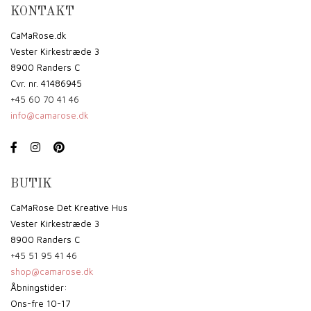
KONTAKT
CaMaRose.dk
Vester Kirkestræde 3
8900 Randers C
Cvr. nr. 41486945
+45 60 70 41 46
info@camarose.dk
BUTIK
CaMaRose Det Kreative Hus
Vester Kirkestræde 3
8900 Randers C
+45 51 95 41 46
shop@camarose.dk
Åbningstider:
Ons-fre 10-17