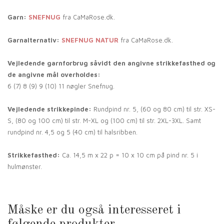
Garn:
SNEFNUG
fra CaMaRose.dk.
Garnalternativ:
SNEFNUG NATUR
fra CaMaRose.dk.
Vejledende garnforbrug såvidt den angivne strikkefasthed og
de angivne mål overholdes:
6 (7) 8 (9) 9 (10) 11 nøgler Snefnug.
Vejledende strikkepinde:
Rundpind nr. 5, (60 og 80 cm) til str. XS-
S, (80 og 100 cm) til str. M-XL og (100 cm) til str. 2XL-3XL. Samt
rundpind nr. 4,5 og 5 (40 cm) til halsribben.
Strikkefasthed:
Ca. 14,5 m x 22 p = 10 x 10 cm på pind nr. 5 i
hulmønster.
Måske er du også interesseret i
følgende produkter