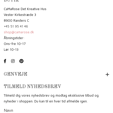
BUTIK
CaMaRose Det Kreative Hus
Vester Kirkestræde 3
8900 Randers C
+45 51 95 41 46
shop@camarose.dk
Åbningstider:
Ons-fre 10-17
Lør 10-13
GENVEJE
TILMELD NYHEDSBREV
Tilmeld dig vores nyhedsbrev og modtag eksklusive tilbud og
nyheder i shoppen. Du kan til en hver tid afmelde igen.