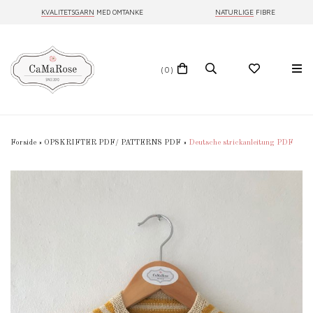
KVALITETSGARN
MED OMTANKE
NATURLIGE
FIBRE
(0)
Forside
»
OPSKRIFTER PDF/ PATTERNS PDF
»
Deutsche strickanleitung PDF