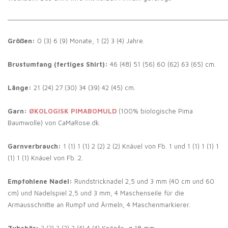
_____________________________________________________________
Größen:
0 (3) 6 (9) Monate, 1 (2) 3 (4) Jahre.
Brustumfang (fertiges Shirt):
46 (48) 51 (56) 60 (62) 63 (65) cm.
Länge:
21 (24) 27 (30) 34 (39) 42 (45) cm.
Garn:
ØKOLOGISK PIMABOMULD
(100% biologische Pima
Baumwolle) von CaMaRose.dk.
Garnverbrauch:
1 (1) 1 (1) 2 (2) 2 (2) Knäuel von Fb. 1 und 1 (1) 1 (1) 1
(1) 1 (1) Knäuel von Fb. 2.
Empfohlene Nadel:
Rundstricknadel 2,5 und 3 mm (40 cm und 60
cm) und Nadelspiel 2,5 und 3 mm, 4 Maschenseile für die
Armausschnitte an Rumpf und Ärmeln, 4 Maschenmarkierer.
Zubehör:
3 (3) 3 (3) 3 (4) 4 (4) Knöpfe, ø 18 mm.