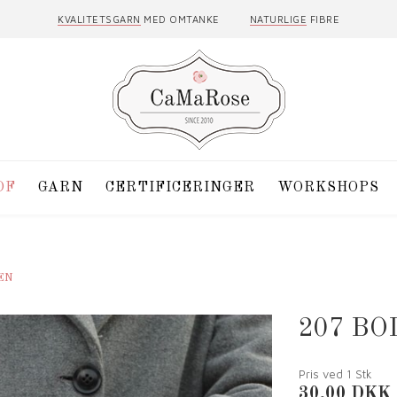
KVALITETSGARN
MED OMTANKE
NATURLIGE
FIBRE
DF
GARN
CERTIFICERINGER
WORKSHOPS
EN
207 B
Pris ved 1
Stk
30,00
DKK