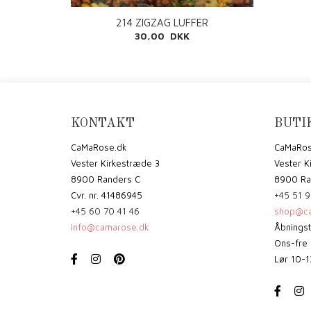
214 ZIGZAG LUFFER
30,00 DKK
KONTAKT
BUTI
CaMaRose.dk
CaMaRos
Vester Kirkestræde 3
Vester K
8900 Randers C
8900 Ra
Cvr. nr. 41486945
+45 51 9
+45 60 70 41 46
shop@ca
info@camarose.dk
Åbningst
Ons-fre 
Lør 10-1