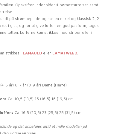
e familien. Opskriften indeholder 4 børnestørrelser samt
rrelse.
rundt på strømpepinde og har en enkel og klassisk 2, 2
ikket i glat, og for at give luffen en god pasform, tages
tommeltotten. Lufferne kan strikkes med striber eller i
n strikkes i
LAMAULD
eller
LAMATWEED
.
__________________________________________________
(4-5 år) 6-7 år (8-9 år) Dame (Herre).
den:
Ca. 10,5 (13,5) 15 (16,5) 18 (19,5) cm.
luffen:
Ca. 16,5 (20,5) 23 (25,5) 28 (31,5) cm
ledende og det anbefales altid at måle modellen på
å den rigtige længde!