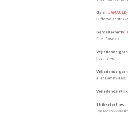
Garn:
LAMAULD
Lufferne er strikke
Garnalternativ:
CaMaRose.dk.
Vejledende garnf
hver farve).
Vejledende garn
eller Lamatweed.
Vejledende stri
Strikkefasthed:
Passer strikkefast