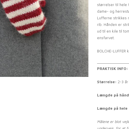
størrelser til hel
dame- og herrestø
Lufferne strikkes 
rib. Hånden er str
ud til en kile til 
ensfarvet.
BOLCHE-LUFFER ka
_______________
PRAKTISK INFO:
Størrelse:
2-3 år 
Længde på hån
Længde på hele 
Målene er blot vej
undervejs, for at f