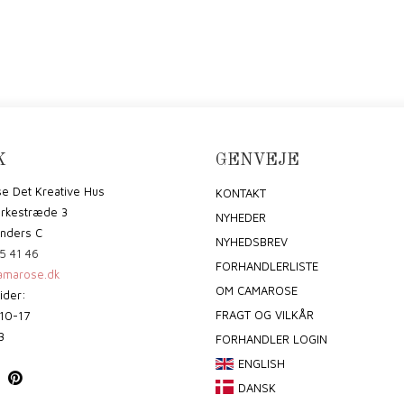
K
GENVEJE
e Det Kreative Hus
KONTAKT
irkestræde 3
NYHEDER
nders C
NYHEDSBREV
5 41 46
FORHANDLERLISTE
marose.dk
OM CAMAROSE
ider:
FRAGT OG VILKÅR
10-17
3
FORHANDLER LOGIN
ENGLISH
DANSK