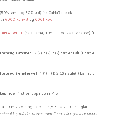
(50% lama og 50% uld) fra CaMaRose.dk.
t i
6000 Råhvid
og
6061 Rød
.
LAMATWEED
(40% lama, 40% uld og 20% viskose) fra
orbrug i striber:
2 (2) 2 (2) 2 (2) nøgler i alt (1 nøgle i
forbrug i ensfarvet:
1 (1) 1 (1) 2 (2) nøgle(r) Lamauld
kkepinde:
4 strømpepinde nr. 4,5.
Ca. 19 m x 26 omg på p nr. 4,5 = 10 x 10 cm i glat.
heden ikke, må der prøves med finere eller grovere pinde.