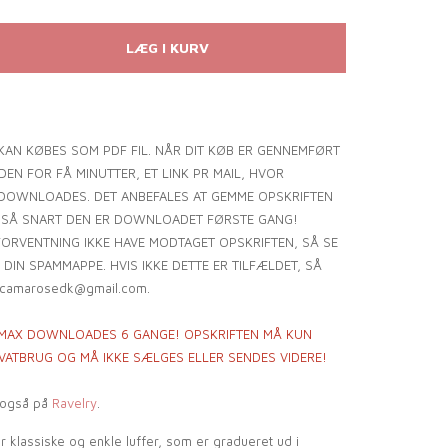
KAN KØBES SOM PDF FIL. NÅR DIT KØB ER GENNEMFØRT
EN FOR FÅ MINUTTER, ET LINK PR MAIL, HVOR
DOWNLOADES. DET ANBEFALES AT GEMME OPSKRIFTEN
 SÅ SNART DEN ER DOWNLOADET FØRSTE GANG!
ORVENTNING IKKE HAVE MODTAGET OPSKRIFTEN, SÅ SE
 DIN SPAMMAPPE. HVIS IKKE DETTE ER TILFÆLDET, SÅ
 camarosedk@gmail.com.
 MAX DOWNLOADES 6 GANGE! OPSKRIFTEN MÅ KUN
IVATBRUG OG MÅ IKKE SÆLGES ELLER SENDES VIDERE!
 også på
Ravelry
.
klassiske og enkle luffer, som er gradueret ud i