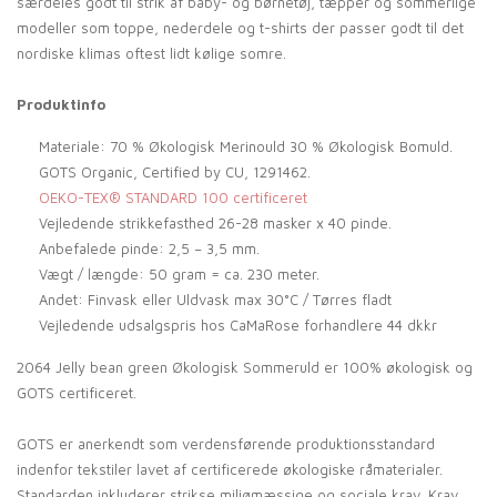
særdeles godt til strik af baby- og børnetøj, tæpper og sommerlige
modeller som toppe, nederdele og t-shirts der passer godt til det
nordiske klimas oftest lidt kølige somre.
Produktinfo
Materiale: 70 % Økologisk Merinould 30 % Økologisk Bomuld.
GOTS Organic, Certified by CU, 1291462.
OEKO-TEX® STANDARD 100 certificeret
Vejledende strikkefasthed 26-28 masker x 40 pinde.
Anbefalede pinde: 2,5 – 3,5 mm.
Vægt / længde: 50 gram = ca. 230 meter.
Andet: Finvask eller Uldvask max 30°C / Tørres fladt
Vejledende udsalgspris hos CaMaRose forhandlere 44 dkkr
2064 Jelly bean green Økologisk Sommeruld er 100% økologisk og
GOTS certificeret.
GOTS er anerkendt som verdensførende produktionsstandard
indenfor tekstiler lavet af certificerede økologiske råmaterialer.
Standarden inkluderer strikse miljømæssige og sociale krav. Krav