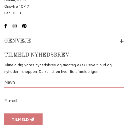
Ons-fre 10-17
Lør 10-13
GENVEJE
TILMELD NYHEDSBREV
Tilmeld dig vores nyhedsbrev og modtag eksklusive tilbud og
nyheder i shoppen. Du kan til en hver tid afmelde igen.
TILMELD
Vi anvender cookies for at sikre dig at vi giver dig den bedst mulige oplevelse af vores website.