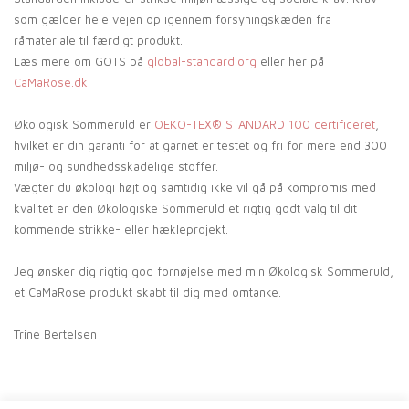
som gælder hele vejen op igennem forsyningskæden fra
råmateriale til færdigt produkt.
Læs mere om GOTS på
global-standard.org
eller her på
CaMaRose.dk
.
Økologisk Sommeruld er
OEKO-TEX® STANDARD 100 certificeret
,
hvilket er din garanti for at garnet er testet og fri for mere end 300
miljø- og sundhedsskadelige stoffer.
Vægter du økologi højt og samtidig ikke vil gå på kompromis med
kvalitet er den Økologiske Sommeruld et rigtig godt valg til dit
kommende strikke- eller hækleprojekt.
Jeg ønsker dig rigtig god fornøjelse med min Økologisk Sommeruld,
et CaMaRose produkt skabt til dig med omtanke.
Trine Bertelsen