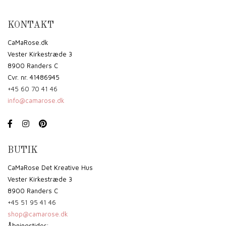
KONTAKT
CaMaRose.dk
Vester Kirkestræde 3
8900 Randers C
Cvr. nr. 41486945
+45 60 70 41 46
info@camarose.dk
BUTIK
CaMaRose Det Kreative Hus
Vester Kirkestræde 3
8900 Randers C
+45 51 95 41 46
shop@camarose.dk
Åbningstider: