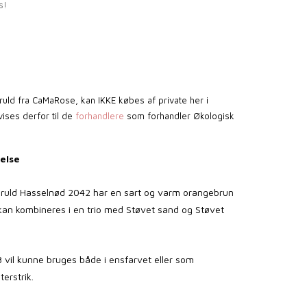
s!
ld fra CaMaRose, kan IKKE købes af private her i
ises derfor til de
forhandlere
som forhandler Økologisk
else
uld Hasselnød 2042 har en sart og varm orangebrun
an kombineres i en trio med Støvet sand og Støvet
 vil kunne bruges både i ensfarvet eller som
erstrik.