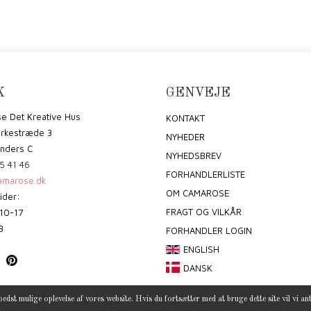
K
GENVEJE
e Det Kreative Hus
KONTAKT
irkestræde 3
NYHEDER
nders C
NYHEDSBREV
5 41 46
FORHANDLERLISTE
marose.dk
OM CAMAROSE
ider:
FRAGT OG VILKÅR
10-17
3
FORHANDLER LOGIN
ENGLISH
DANSK
bedst mulige oplevelse af vores website. Hvis du fortsætter med at bruge dette site vil vi an