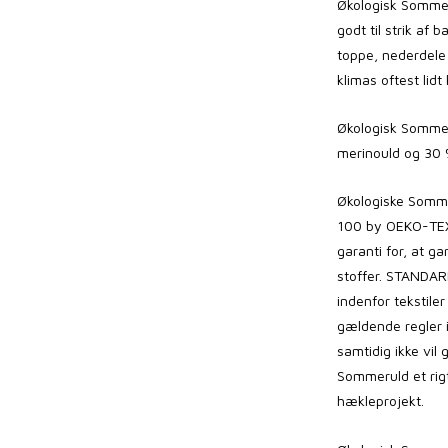
Økologisk Sommer
godt til strik af
toppe, nederdele 
klimas oftest lidt
Økologisk Sommer
merinould og 30 %
Økologiske
Somme
100 by OEKO-TEX®
garanti for, at g
stoffer. STANDAR
indenfor tekstile
gældende regler 
samtidig ikke vil
Sommeruld
et rig
hækleprojekt.