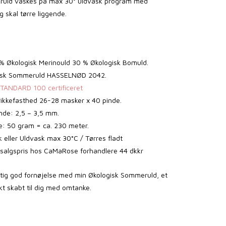
ruld vaskes på max 30° uldvask program med
 skal tørre liggende.
 % Økologisk Merinould 30 % Økologisk Bomuld.
gisk Sommeruld HASSELNØD 2042.
ANDARD 100 certificeret
rikkefasthed 26-28 masker x 40 pinde.
nde: 2,5 – 3,5 mm.
: 50 gram = ca. 230 meter.
 eller Uldvask max 30°C / Tørres fladt
salgspris hos CaMaRose forhandlere 44 dkkr
gtig god fornøjelse med min Økologisk Sommeruld, et
 skabt til dig med omtanke.