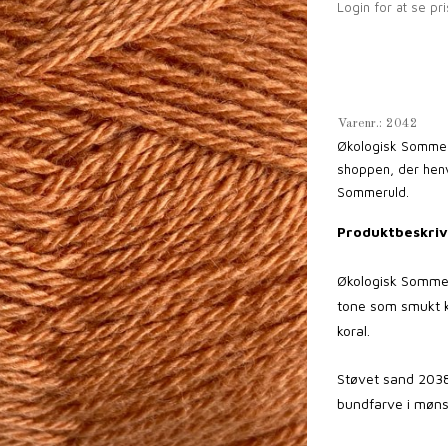
Login for at se pri
Varenr.:
2042
Økologisk Sommeru
shoppen, der henv
Sommeruld.
Produktbeskriv
Økologisk Sommer
tone som smukt k
koral.
Støvet sand 2038
bundfarve i mønst