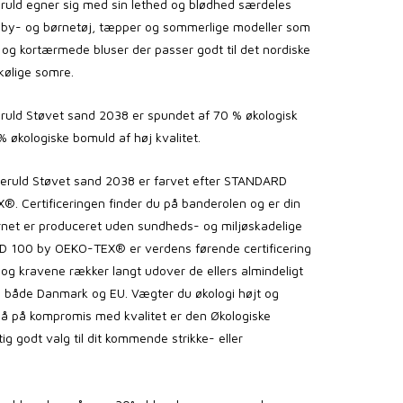
uld egner sig med sin lethed og blødhed særdeles
 baby- og børnetøj, tæpper og sommerlige modeller som
og kortærmede bluser der passer godt til det nordiske
 kølige somre.
uld Støvet sand 2038 er spundet af 70 % økologisk
 økologiske bomuld af høj kvalitet.
ruld Støvet sand 2038
er farvet efter STANDARD
. Certificeringen finder du på banderolen og er din
arnet er produceret uden sundheds- og miljøskadelige
D 100 by OEKO-TEX® er verdens førende certificering
r og kravene rækker langt udover de ellers almindeligt
i både Danmark og EU. Vægter du økologi højt og
 gå på kompromis med kvalitet er den Økologiske
tig godt valg til dit kommende strikke- eller