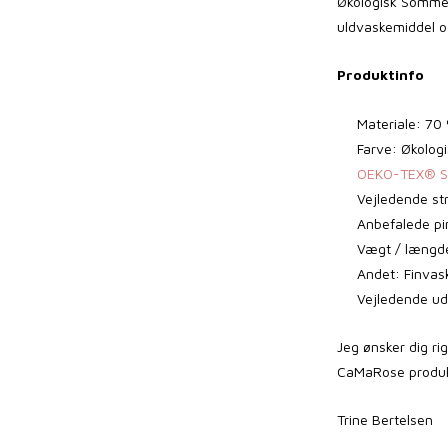
Økologisk Somme
uldvaskemiddel og
Produktinfo
Materiale: 70
Farve: Økolo
OEKO-TEX® ST
Vejledende st
Anbefalede pi
Vægt / længde
Andet: Finvask
Vejledende ud
Jeg ønsker dig ri
CaMaRose produkt
Trine Bertelsen