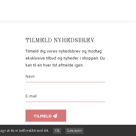
TILMELD NYHEDSBREV
Tilmeld dig vores nyhedsbrev og modtag
eksklusive tilbud og nyheder i shoppen. Du
kan til en hver tid afmelde igen.
TILMELD
tage at du er indforstået med det.
Ok
Læs mere