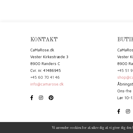
KONTAKT
BUTI
CaMaRose.dk
CaMaRos
Vester Kirkestræde 3
Vester K
8900 Randers C
8900 Ra
Cvr. nr. 41486945
+45 51 9
+45 60 70 41 46
shop@ca
info@camarose.dk
Åbningst
Ons-fre 
Lør 10-1
Vi anvender cookies for at sikre dig at vi giver dig den 