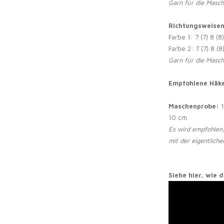
Garn für die Masch
Richtungsweise
Farbe 1: 7 (7) 8 (8
Farbe 2: 7 (7) 8 (8
Garn für die Masch
Empfohlene Häke
Maschenprobe:
1
10 cm.
Es wird empfohlen
mit der eigentliche
Siehe hier, wie 