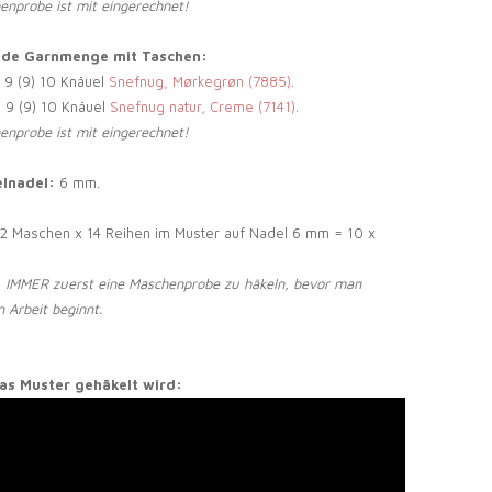
enprobe ist mit eingerechnet!
nde Garnmenge mit Taschen:
) 9 (9) 10 Knäuel
Snefnug, Mørkegrøn (7885)
.
) 9 (9) 10 Knäuel
Snefnug natur, Creme (7141)
.
enprobe ist mit eingerechnet!
lnadel:
6 mm.
2 Maschen x 14 Reihen im Muster auf Nadel 6 mm = 10 x
, IMMER zuerst eine Maschenprobe zu häkeln, bevor man
n Arbeit beginnt.
das Muster gehäkelt wird: