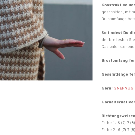
Konstruktion und
geschnitten, mit 
Brustumfangs betr
So findest Du di
der breitesten St
Das untenstehen
Brustumfang fer
Gesamtlänge fer
Garn:
SNEFNUG
Garnalternative
Richtungsweise
Farbe 1: 6 (7) 7 (8
Farbe 2: 6 (7) 7 (8