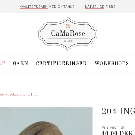
KVALITETSGARN
MED OMTANKE
NATURLIGE
FIBRE
DF
GARN
CERTIFICERINGER
WORKSHOPS
he strickanleitung PDF
204 IN
Pris ved 1
Stk
40,00
DKK