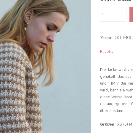
Varenr.:
204 GER
Ravelry
.
Die Jacke wird vo
gehäkelt, das aus
und 1 fM in die Re
wird, kann sie wä
diese Weise lässt
die angegebene 
übereinstimmt.
_______________
Größen:
XS (S) M 