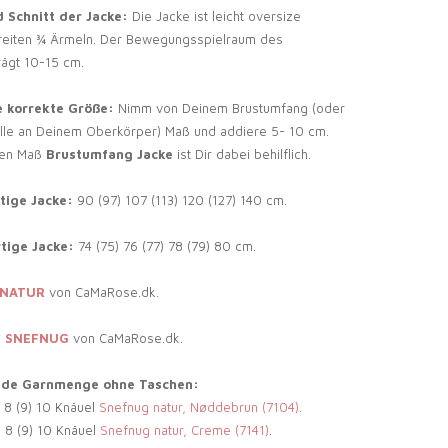
 Schnitt der Jacke:
Die Jacke ist leicht oversize
breiten ¾ Ärmeln. Der Bewegungsspielraum des
ägt 10-15 cm.
e korrekte Größe:
Nimm von Deinem Brustumfang (oder
elle an Deinem Oberkörper) Maß und addiere 5- 10 cm.
den Maß
Brustumfang Jacke
ist Dir dabei behilflich.
tige Jacke:
90 (97) 107 (113) 120 (127) 140 cm.
tige Jacke:
74 (75) 76 (77) 78 (79) 80 cm.
 NATUR
von CaMaRose.dk.
:
SNEFNUG
von CaMaRose.dk.
nde Garnmenge ohne Taschen:
) 8 (9) 10 Knäuel
Snefnug natur, Nøddebrun (7104)
.
) 8 (9) 10 Knäuel
Snefnug natur, Creme (7141)
.