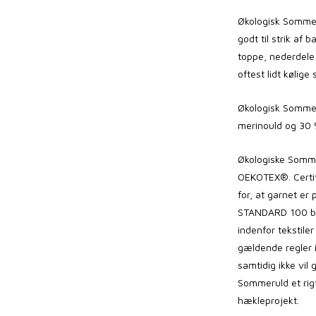
Økologisk Sommer
godt til strik af
toppe, nederdele 
oftest lidt kølige
Økologisk Sommer
merinould og 30 %
Økologiske
Somme
OEKOTEX®. Certifi
for, at garnet er
STANDARD 100 by
indenfor tekstile
gældende regler 
samtidig ikke vil
Sommeruld
et rig
hækleprojekt.