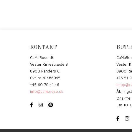
KONTAKT
BUTI
CaMaRose.dk
CaMaRos
Vester Kirkestræde 3
Vester K
8900 Randers C
8900 Ra
Cvr. nr. 41486945
+45 51 9
+45 60 70 41 46
shop@ca
info@camarose.dk
Åbningst
Ons-fre 
Lør 10-1