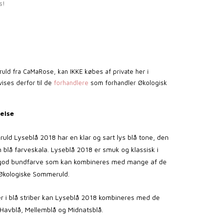
s!
ld fra CaMaRose, kan IKKE købes af private her i
ises derfor til de
forhandlere
som forhandler Økologisk
else
ld Lyseblå 2018 har en klar og sart lys blå tone, den
n blå farveskala. Lyseblå 2018 er smuk og klassisk i
 god bundfarve som kan kombineres med mange af de
 Økologiske Sommeruld.
ller i blå striber kan Lyseblå 2018 kombineres med de
 Havblå, Mellemblå og Midnatsblå.