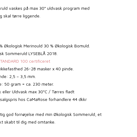
ruld vaskes på max 30° uldvask program med
 skal tørre liggende.
 % Økologisk Merinould 30 % Økologisk Bomuld.
isk Sommeruld LYSEBLÅ 2018.
ANDARD 100 certificeret
rikkefasthed 26-28 masker x 40 pinde.
nde: 2,5 – 3,5 mm.
: 50 gram = ca. 230 meter.
 eller Uldvask max 30°C / Tørres fladt
salgspris hos CaMaRose forhandlere 44 dkkr
gtig god fornøjelse med min Økologisk Sommeruld, et
 skabt til dig med omtanke.