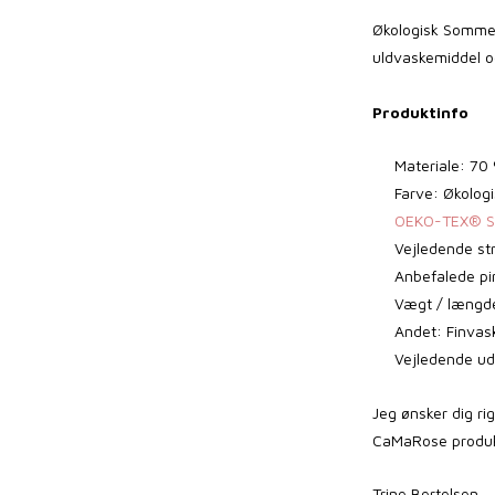
Økologisk Somme
uldvaskemiddel og
Produktinfo
Materiale: 70
Farve: Økolog
OEKO-TEX® ST
Vejledende st
Anbefalede pi
Vægt / længde
Andet: Finvask
Vejledende ud
Jeg ønsker dig ri
CaMaRose produkt
Trine Bertelsen