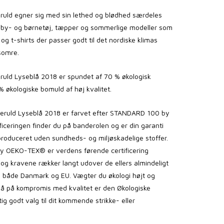
uld egner sig med sin lethed og blødhed særdeles
 baby- og børnetøj, tæpper og sommerlige modeller som
og t-shirts der passer godt til det nordiske klimas
 somre.
uld Lyseblå 2018 er spundet af 70 % økologisk
 økologiske bomuld af høj kvalitet.
ruld
Lyseblå 2018
er farvet efter STANDARD 100 by
ceringen finder du på banderolen og er din garanti
 produceret uden sundheds- og miljøskadelige stoffer.
 OEKO-TEX® er verdens førende certificering
r og kravene rækker langt udover de ellers almindeligt
i både Danmark og EU. Vægter du økologi højt og
 gå på kompromis med kvalitet er den Økologiske
tig godt valg til dit kommende strikke- eller