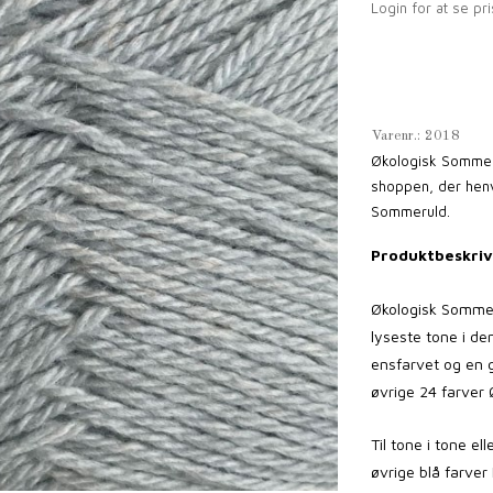
Login for at se pri
Varenr.:
2018
Økologisk Sommeru
shoppen, der henv
Sommeruld.
Produktbeskriv
Økologisk Sommeru
lyseste tone i de
ensfarvet og en
øvrige 24 farver
Til tone i tone e
øvrige blå farver