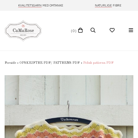
KVALITETSGARN
MED OMTANKE
NATURLIGE
FIBRE
(0)
Forside
»
OPSKRIFTER PDF/ PATTERNS PDF
»
Polish patterns PDF