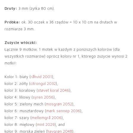
Druty:
3 mm (żyłka 80 cm).
Próbka:
ok. 30 oczek x 36 rzędów = 10 x 10 cm na drutach w
rozmiarze 3 mm.
Zużycie włóczki:
Łącznie 9 motków. 1 motek w każdym z poniższych kolorów (dla
wszystkich rozmiarów) oprócz koloru nr 1, którego zużycie wynosi 2
motki!:
Kolor 1: biały (
råhvid 2001
),
kolor 2: żółty (
citrongul 2032
),
kolor 3: koralowy (
støvet koral 2046
),
kolor 4: liliowy (
syren 2056
),
kolor 5: zielony mech (
mosgrøn 2052
),
kolor 6: musztardowy (
mørk sennep 2036
),
kolor 7: szary (
mellemgrå 2006
),
kolor 8: miętowy (
mint 2029
), and
kolor 9: morska zieleń (
havgrøn 2048
).