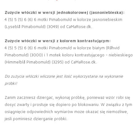
Zużycie włóczki w wersji jednokolorowej (jasnoniebieska):
4 (5) 5 (5) 6 (6) 6 motki Pimabomuld w kolorze jasnoniebieskim
(Lyseblå Pimabomuld) (3049) od CaMaRose.dk.
Zużycie włóczki w wersji z kolorem kontrastującym:
4 (5) 5 (5) 6 (6) 6 motki Pimabomuld w kolorze białym (Råhvid
Pimabomuld) (3000) i 1 motek koloru kontrastującego - niebieskiego
(Himmelblå Pimabomuld) (3295) od CaMaRose.dk.
Do zużycia włóczki wliczone jest ilość wykorzystana na wykonanie
próbki!
Zanim zaczniesz dziergać, wykonaj próbkę, ponieważ wzór robi się
dosyć zwarty i prostuje się dopiero po blokowaniu. W związku z tym
osiągnięcie odpowiednich wymiarów może okazać się niemożliwe,
jeśli pominiesz dzierganie próbki.