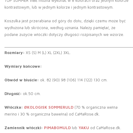
TOP SUMMER VIBE można wykonać w 8 kolorach oraz jednym kolorze
kontrastowym, lub w jednym kolorze i jednym kontrastowym.
Koszulka jest przerabiana od góry do dołu, dzięki czemu może być
wydłużona lub skrócona, według uznania. Należy pamiętać, że
podane zużycie włóczki dotyczy długości rozpisanych we wzorze.
_____________________________________________________________
Rozmiary:
XS (S) M (L) XL (2XL) 3XL.
Wymiary końcowe:
Obwód w biuście:
ok. 82 (90) 98 (106) 114 (122) 130 cm.
Długość:
ok.50 cm.
Włóczka:
ØKOLOGISK SOMMERULD
(70 % organiczna wełna
merino i 30 % organiczna bawełna) od CaMaRose.dk.
Zamiennik włóczki:
PIMABOMULD
lub
YAKU
od CaMaRose.dk.