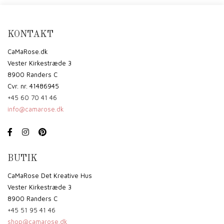
KONTAKT
CaMaRose.dk
Vester Kirkestræde 3
8900 Randers C
Cvr. nr. 41486945
+45 60 70 41 46
info@camarose.dk
BUTIK
CaMaRose Det Kreative Hus
Vester Kirkestræde 3
8900 Randers C
+45 51 95 41 46
shop@camarose.dk