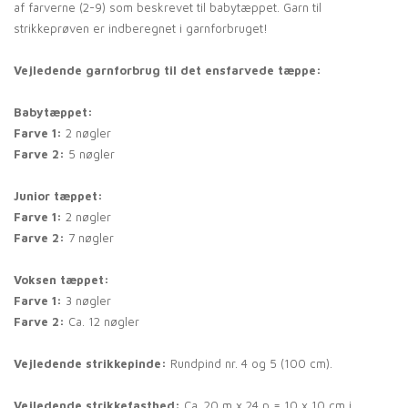
af farverne (2-9) som beskrevet til babytæppet. Garn til
strikkeprøven er indberegnet i garnforbruget!
Vejledende garnforbrug til det ensfarvede tæppe:
Babytæppet:
Farve 1:
2 nøgler
Farve 2:
5 nøgler
Junior tæppet:
Farve 1:
2 nøgler
Farve 2:
7 nøgler
Voksen tæppet:
Farve 1:
3 nøgler
Farve 2:
Ca. 12 nøgler
Vejledende strikkepinde:
Rundpind nr. 4 og 5 (100 cm).
Vejledende strikkefasthed:
Ca. 20 m x 24 p = 10 x 10 cm i