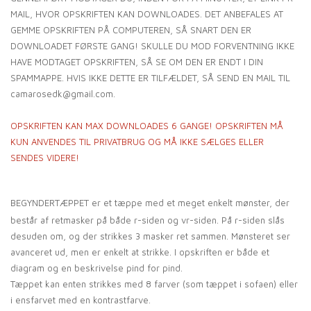
MAIL, HVOR OPSKRIFTEN KAN DOWNLOADES. DET ANBEFALES AT
GEMME OPSKRIFTEN PÅ COMPUTEREN, SÅ SNART DEN ER
DOWNLOADET FØRSTE GANG! SKULLE DU MOD FORVENTNING IKKE
HAVE MODTAGET OPSKRIFTEN, SÅ SE OM DEN ER ENDT I DIN
SPAMMAPPE. HVIS IKKE DETTE ER TILFÆLDET, SÅ SEND EN MAIL TIL
camarosedk@gmail.com.
OPSKRIFTEN
KAN MAX DOWNLOADES 6 GANGE! OPSKRIFTEN MÅ
KUN ANVENDES TIL PRIVATBRUG OG MÅ IKKE SÆLGES ELLER
SENDES VIDERE!
BEGYNDERTÆPPET er et tæppe med et meget enkelt mønster, der
består af retmasker på både r-siden og vr-siden. På r-siden slås
desuden om, og der strikkes 3 masker ret sammen. Mønsteret ser
avanceret ud, men er enkelt at strikke. I opskriften er både et
diagram og en beskrivelse pind for pind.
Tæppet kan enten strikkes med 8 farver (som tæppet i sofaen) eller
i ensfarvet med en kontrastfarve.