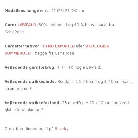
Modellens længde:
ca. 22 (23) 23 (24) cm.
Garn:
LØVFALD
(60% merinould og 40 % babyalpaca) fra
CaMaRose.
Garnalternativer:
TYND LAMAULD
eller
ØKOLOGISK
SOMMERULD
- begge fra CaMaRose.
Vejledende garnforbrug:
1 (1) 1 (1) nøgle Løvfald.
Vejledende strikkepinde:
Rundp nr 2,5 (40 cm) og 3 (40 cm) samt
strømpep nr. 3.
Vejledende strikkefasthed:
28 m x 40 p = 10 x 10 cm i omvendt
glatstrik på pind nr. 3.
Opskriften findes også på
Ravelry
.