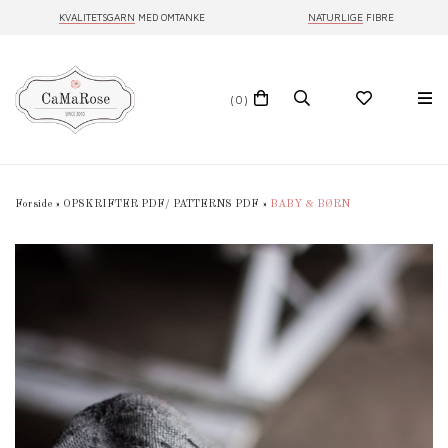
KVALITETSGARN
MED OMTANKE
NATURLIGE
FIBRE
(0)
Forside
»
OPSKRIFTER PDF/ PATTERNS PDF
»
BABY & BØRN