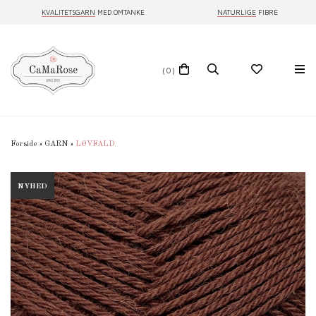
KVALITETSGARN
MED OMTANKE
NATURLIGE
FIBRE
(0)
Forside
»
GARN
»
LØVFALD
NYHED