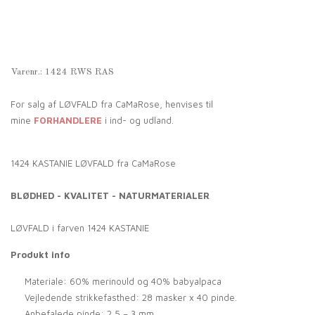
Varenr.:
1424 RWS RAS
For salg af LØVFALD fra CaMaRose, henvises til
mine
FORHANDLERE
i ind- og udland.
1424 KASTANIE LØVFALD fra CaMaRose
BLØDHED - KVALITET - NATURMATERIALER
LØVFALD i farven 1424 KASTANIE
Produkt info
Materiale: 60% merinould og 40% babyalpaca
Vejledende strikkefasthed: 28 masker x 40 pinde.
Anbefalede pinde: 2,5 – 3 mm.